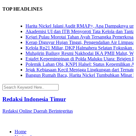
TOP HEADLINES
Harita Nickel Jalani Audit RMAP+, Apa Dampaknya untuk In
Akademisi UI dan ITB Menyoroti Tata Kelola dan Tantangan H
Kejari Pulau Morotai Tahan Ayah Tersangka Pemerkosaan 
Kerap Diguyur Hujan Tinggi, Pengendalian Air Limpasan Jad
Kelola Rp21 Miliar, DKP Halmahera Selatan Fokuskan Angga
Muhajirin Bailusy Resmi Nakhodai IKA PMII Malut, Wagu
Estafet Kepemimpinan di Polda Maluku Utara: Brigjen Pol. 
Polemik Lahan Obi, KNPI Halsel: Status Kepemilikan Arifin
Jejak Kebiasaan Kecil Menjaga Lingkungan dari Ternate hin
Bangun Rumah Baca, Harita Nickel Tumbuhkan Minat Baca 
Redaksi Indonesia Timur
Redaksi Online Daerah Berintegritas
Home