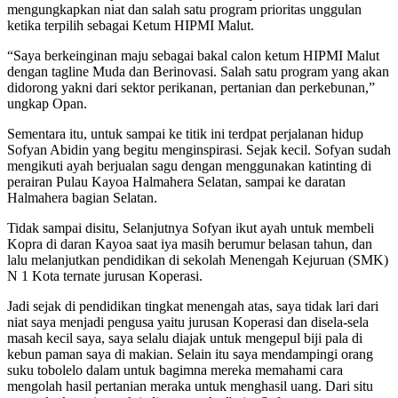
mengungkapkan niat dan salah satu program prioritas unggulan
ketika terpilih sebagai Ketum HIPMI Malut.
“Saya berkeinginan maju sebagai bakal calon ketum HIPMI Malut
dengan tagline Muda dan Berinovasi. Salah satu program yang akan
didorong yakni dari sektor perikanan, pertanian dan perkebunan,”
ungkap Opan.
Sementara itu, untuk sampai ke titik ini terdpat perjalanan hidup
Sofyan Abidin yang begitu menginspirasi. Sejak kecil. Sofyan sudah
mengikuti ayah berjualan sagu dengan menggunakan katinting di
perairan Pulau Kayoa Halmahera Selatan, sampai ke daratan
Halmahera bagian Selatan.
Tidak sampai disitu, Selanjutnya Sofyan ikut ayah untuk membeli
Kopra di daran Kayoa saat iya masih berumur belasan tahun, dan
lalu melanjutkan pendidikan di sekolah Menengah Kejuruan (SMK)
N 1 Kota ternate jurusan Koperasi.
Jadi sejak di pendidikan tingkat menengah atas, saya tidak lari dari
niat saya menjadi pengusa yaitu jurusan Koperasi dan disela-sela
masah kecil saya, saya selalu diajak untuk mengepul biji pala di
kebun paman saya di makian. Selain itu saya mendampingi orang
suku tobolelo dalam untuk bagimna mereka memahami cara
mengolah hasil pertanian meraka untuk menghasil uang. Dari situ