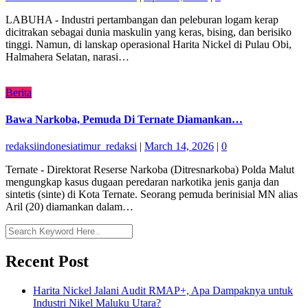
LABUHA - Industri pertambangan dan peleburan logam kerap
dicitrakan sebagai dunia maskulin yang keras, bising, dan berisiko
tinggi. Namun, di lanskap operasional Harita Nickel di Pulau Obi,
Halmahera Selatan, narasi…
Berita
Bawa Narkoba, Pemuda Di Ternate Diamankan…
redaksiindonesiatimur_redaksi
|
March 14, 2026
|
0
Ternate - Direktorat Reserse Narkoba (Ditresnarkoba) Polda Malut
mengungkap kasus dugaan peredaran narkotika jenis ganja dan
sintetis (sinte) di Kota Ternate. Seorang pemuda berinisial MN alias
Aril (20) diamankan dalam…
Recent Post
Harita Nickel Jalani Audit RMAP+, Apa Dampaknya untuk
Industri Nikel Maluku Utara?