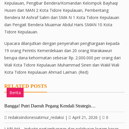
Kepulauan, Pengibar Bendera/Komandan Kelompok Bayhaqi
Husen dari MAN 2 Kota Tidore Kepulauan, Pembentang
Bendera M Ashraf Salim dari SMA N 1 Kota Tidore Kepulauan
dan Pengait Bendera Muaimar Abdul Haris SMAN 10 Kota
Tidore Kepulauan.
Upacara dilanjutkan dengan penyerahan penghargaan kepada
19 orang Perintis Kemerdekaan dan 20 orang Warakawuri
berupa dana kehormatan sebesar Rp. 2.000.000 per orang dari
Wali Kota Tidore Kepulauan Muhammad Sinen dan Wakil Wali
Kota Tidore Kepulauan Ahmad Laiman. (Red)
RELATED POSTS
Berita
Bangga! Putri Daerah Pegang Kendali Strategis…
redaksiindonesiatimur_redaksi
|
April 21, 2026
|
0
LABUHA - Industri pertambangan dan peleburan logam kerap