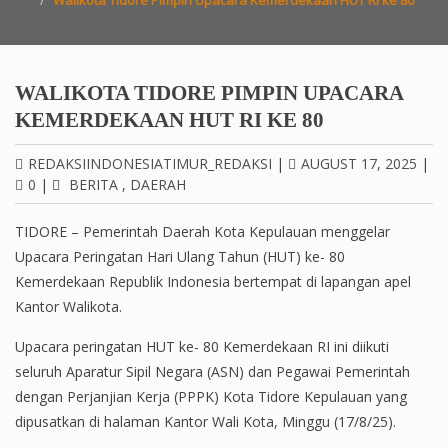
Walikota Tidore Pimpin Upacara Kemerdekaan HUT RI ke 80
WALIKOTA TIDORE PIMPIN UPACARA
KEMERDEKAAN HUT RI KE 80
REDAKSIINDONESIATIMUR_REDAKSI
|
AUGUST 17, 2025
|
0
|
BERITA
,
DAERAH
TIDORE – Pemerintah Daerah Kota Kepulauan menggelar
Upacara Peringatan Hari Ulang Tahun (HUT) ke- 80
Kemerdekaan Republik Indonesia bertempat di lapangan apel
Kantor Walikota.
Upacara peringatan HUT ke- 80 Kemerdekaan RI ini diikuti
seluruh Aparatur Sipil Negara (ASN) dan Pegawai Pemerintah
dengan Perjanjian Kerja (PPPK) Kota Tidore Kepulauan yang
dipusatkan di halaman Kantor Wali Kota, Minggu (17/8/25).