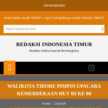
TOP HEADLINES
el Jalani Audit RMAP+, Apa Dampaknya untuk Industri Nikel Maluku Ut
REDAKSI INDONESIA TIMUR
Redaksi Online Daerah Berintegritas
WALIKOTA TIDORE PIMPIN UPACARA
KEMERDEKAAN HUT RI KE 80
Home
Daerah