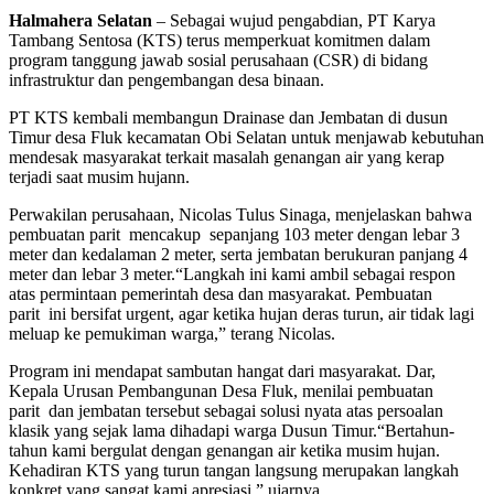
Halmahera Selatan
– Sebagai wujud pengabdian, PT Karya
Tambang Sentosa (KTS) terus memperkuat komitmen dalam
program tanggung jawab sosial perusahaan (CSR) di bidang
infrastruktur dan pengembangan desa binaan.
PT KTS kembali membangun Drainase dan Jembatan di dusun
Timur desa Fluk kecamatan Obi Selatan untuk menjawab kebutuhan
mendesak masyarakat terkait masalah genangan air yang kerap
terjadi saat musim hujann.
Perwakilan perusahaan, Nicolas Tulus Sinaga, menjelaskan bahwa
pembuatan parit mencakup sepanjang 103 meter dengan lebar 3
meter dan kedalaman 2 meter, serta jembatan berukuran panjang 4
meter dan lebar 3 meter.“Langkah ini kami ambil sebagai respon
atas permintaan pemerintah desa dan masyarakat. Pembuatan
parit ini bersifat urgent, agar ketika hujan deras turun, air tidak lagi
meluap ke pemukiman warga,” terang Nicolas.
Program ini mendapat sambutan hangat dari masyarakat. Dar,
Kepala Urusan Pembangunan Desa Fluk, menilai pembuatan
parit dan jembatan tersebut sebagai solusi nyata atas persoalan
klasik yang sejak lama dihadapi warga Dusun Timur.“Bertahun-
tahun kami bergulat dengan genangan air ketika musim hujan.
Kehadiran KTS yang turun tangan langsung merupakan langkah
konkret yang sangat kami apresiasi,” ujarnya.