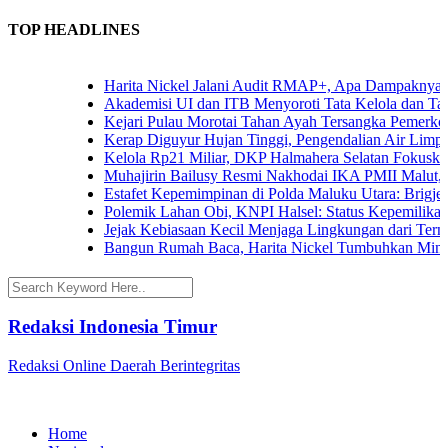
TOP HEADLINES
Harita Nickel Jalani Audit RMAP+, Apa Dampaknya untuk
Akademisi UI dan ITB Menyoroti Tata Kelola dan Tantanga
Kejari Pulau Morotai Tahan Ayah Tersangka Pemerkosa
Kerap Diguyur Hujan Tinggi, Pengendalian Air Limpasan
Kelola Rp21 Miliar, DKP Halmahera Selatan Fokuskan A
Muhajirin Bailusy Resmi Nakhodai IKA PMII Malut, W
Estafet Kepemimpinan di Polda Maluku Utara: Brigjen Po
Polemik Lahan Obi, KNPI Halsel: Status Kepemilikan Ari
Jejak Kebiasaan Kecil Menjaga Lingkungan dari Ternate 
Bangun Rumah Baca, Harita Nickel Tumbuhkan Minat Ba
Redaksi Indonesia Timur
Redaksi Online Daerah Berintegritas
Home