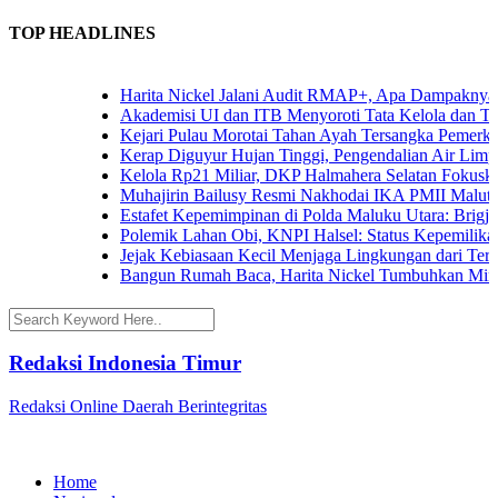
TOP HEADLINES
Harita Nickel Jalani Audit RMAP+, Apa Dampaknya untu
Akademisi UI dan ITB Menyoroti Tata Kelola dan Tantang
Kejari Pulau Morotai Tahan Ayah Tersangka Pemerkos
Kerap Diguyur Hujan Tinggi, Pengendalian Air Limpasan
Kelola Rp21 Miliar, DKP Halmahera Selatan Fokuskan A
Muhajirin Bailusy Resmi Nakhodai IKA PMII Malut, W
Estafet Kepemimpinan di Polda Maluku Utara: Brigjen P
Polemik Lahan Obi, KNPI Halsel: Status Kepemilikan Ar
Jejak Kebiasaan Kecil Menjaga Lingkungan dari Ternate
Bangun Rumah Baca, Harita Nickel Tumbuhkan Minat B
Redaksi Indonesia Timur
Redaksi Online Daerah Berintegritas
Home