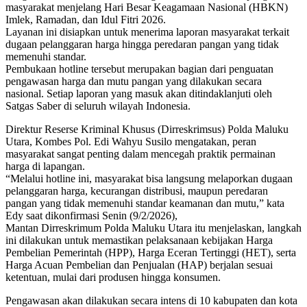
masyarakat menjelang Hari Besar Keagamaan Nasional (HBKN)
Imlek, Ramadan, dan Idul Fitri 2026.
Layanan ini disiapkan untuk menerima laporan masyarakat terkait
dugaan pelanggaran harga hingga peredaran pangan yang tidak
memenuhi standar.
Pembukaan hotline tersebut merupakan bagian dari penguatan
pengawasan harga dan mutu pangan yang dilakukan secara
nasional. Setiap laporan yang masuk akan ditindaklanjuti oleh
Satgas Saber di seluruh wilayah Indonesia.
Direktur Reserse Kriminal Khusus (Dirreskrimsus) Polda Maluku
Utara, Kombes Pol. Edi Wahyu Susilo mengatakan, peran
masyarakat sangat penting dalam mencegah praktik permainan
harga di lapangan.
“Melalui hotline ini, masyarakat bisa langsung melaporkan dugaan
pelanggaran harga, kecurangan distribusi, maupun peredaran
pangan yang tidak memenuhi standar keamanan dan mutu,” kata
Edy saat dikonfirmasi Senin (9/2/2026),
Mantan Dirreskrimum Polda Maluku Utara itu menjelaskan, langkah
ini dilakukan untuk memastikan pelaksanaan kebijakan Harga
Pembelian Pemerintah (HPP), Harga Eceran Tertinggi (HET), serta
Harga Acuan Pembelian dan Penjualan (HAP) berjalan sesuai
ketentuan, mulai dari produsen hingga konsumen.
Pengawasan akan dilakukan secara intens di 10 kabupaten dan kota