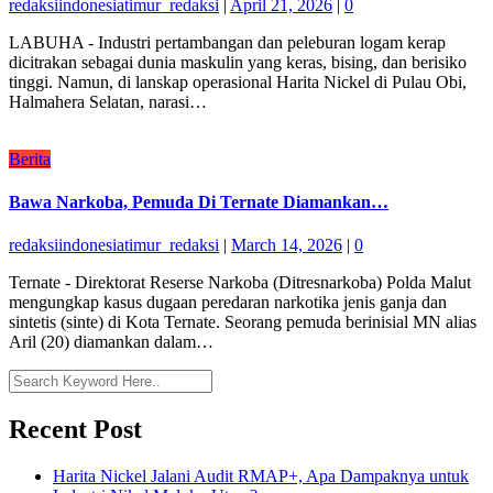
redaksiindonesiatimur_redaksi
|
April 21, 2026
|
0
LABUHA - Industri pertambangan dan peleburan logam kerap
dicitrakan sebagai dunia maskulin yang keras, bising, dan berisiko
tinggi. Namun, di lanskap operasional Harita Nickel di Pulau Obi,
Halmahera Selatan, narasi…
Berita
Bawa Narkoba, Pemuda Di Ternate Diamankan…
redaksiindonesiatimur_redaksi
|
March 14, 2026
|
0
Ternate - Direktorat Reserse Narkoba (Ditresnarkoba) Polda Malut
mengungkap kasus dugaan peredaran narkotika jenis ganja dan
sintetis (sinte) di Kota Ternate. Seorang pemuda berinisial MN alias
Aril (20) diamankan dalam…
Recent Post
Harita Nickel Jalani Audit RMAP+, Apa Dampaknya untuk