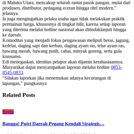
di Maluku Utara, mencakup seluruh rantai pasok pangan, mulai dari
produsen, distributor, pedagang eceran hingga ritel modern,”
jelasnya.
Ia juga mengingatkan pelaku usaha agar tidak melakukan praktik
permainan harga, khususnya di tingkat hilir, karena setiap laporan
yang diterima melalui hotline nasional akan ditindaklanjuti hingga
ke daerah.
Komoditas yang menjadi fokus pengawasan meliputi beras, jagung,
kedelai, daging sapi dan kerbau, daging ayam ras, telur ayam ras,
bawang merah, bawang putih, cabai, minyak goreng, serta gula
konsumsi.
Edi menegaskan, identitas pelapor akan dijamin kerahasiaannya.
Masyarakat dapat menyampaikan laporan melalui hotline
0853-
8545-0833
.
“Silakan laporkan jika menemukan adanya kecurangan di
lapangan,” pungkasnya
Related Posts
Berita
Bangga! Putri Daerah Pegang Kendali Strategis…