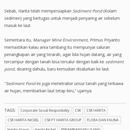
Sebab, Harita telah mempersiapkan
Sediment Pond
(Kolam
sedimen) yang bertugas untuk menjadi penyaring air sebelum
masuk ke laut.
Sementara itu,
Manager Mine Environment
, Primus Priyanto
memastikan kalau area tambang itu mempunyai saluran
penangkapan air yang terarah, agar bila hujan datang, air yang
tercampur dengan tanah bisa tersalur dengan baik ke
sediment
pond
, disaring dahulu, baru kemudian disalurkan ke laut.
“
Sediment Pond
ini juga menetralisir unsur tanah yang terbawa
air hujan, membiarkan laut tetap biru,” ujarnya.
TAGS:
Corporate Social Responbility
CSR
CSR HARITA
CSR HARITA NICKEL
CSR PT HARITA GROUP
FLORA DAN FAUNA
Harita Group
Harita Nickel
PENAMBANGAN ULANG