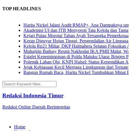
TOP HEADLINES
Harita Nickel Jalani Audit RMAP+, Apa Dampaknya untuk Ind
Akademisi UI dan ITB Menyoroti Tata Kelola dan Tantangan Hi
Kejari Pulau Morotai Tahan Ayah Tersangka Pemerkosaan D
Kerap Diguyur Hujan Tinggi, Pengendalian Air Limpasan Jadi
Kelola Rp21 Miliar, DKP Halmahera Selatan Fokuskan Anggar
Muhajirin Bailusy Resmi Nakhodai IKA PMII Malut, Wagub
Estafet Kepemimpinan di Polda Maluku Utara: Brigjen Pol. A
Polemik Lahan Obi, KNPI Halsel: Status Kepemilikan Arifin 
Jejak Kebiasaan Kecil Menjaga Lingkungan dari Ternate hing
Bangun Rumah Baca, Harita Nickel Tumbuhkan Minat Baca A
Redaksi Indonesia Timur
Redaksi Online Daerah Berintegritas
Home