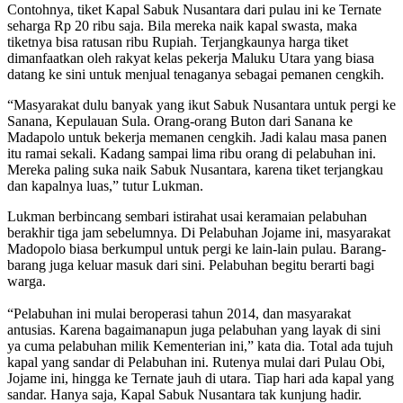
Contohnya, tiket Kapal Sabuk Nusantara dari pulau ini ke Ternate
seharga Rp 20 ribu saja. Bila mereka naik kapal swasta, maka
tiketnya bisa ratusan ribu Rupiah. Terjangkaunya harga tiket
dimanfaatkan oleh rakyat kelas pekerja Maluku Utara yang biasa
datang ke sini untuk menjual tenaganya sebagai pemanen cengkih.
“Masyarakat dulu banyak yang ikut Sabuk Nusantara untuk pergi ke
Sanana, Kepulauan Sula. Orang-orang Buton dari Sanana ke
Madapolo untuk bekerja memanen cengkih. Jadi kalau masa panen
itu ramai sekali. Kadang sampai lima ribu orang di pelabuhan ini.
Mereka paling suka naik Sabuk Nusantara, karena tiket terjangkau
dan kapalnya luas,” tutur Lukman.
Lukman berbincang sembari istirahat usai keramaian pelabuhan
berakhir tiga jam sebelumnya. Di Pelabuhan Jojame ini, masyarakat
Madopolo biasa berkumpul untuk pergi ke lain-lain pulau. Barang-
barang juga keluar masuk dari sini. Pelabuhan begitu berarti bagi
warga.
“Pelabuhan ini mulai beroperasi tahun 2014, dan masyarakat
antusias. Karena bagaimanapun juga pelabuhan yang layak di sini
ya cuma pelabuhan milik Kementerian ini,” kata dia. Total ada tujuh
kapal yang sandar di Pelabuhan ini. Rutenya mulai dari Pulau Obi,
Jojame ini, hingga ke Ternate jauh di utara. Tiap hari ada kapal yang
sandar. Hanya saja, Kapal Sabuk Nusantara tak kunjung hadir.