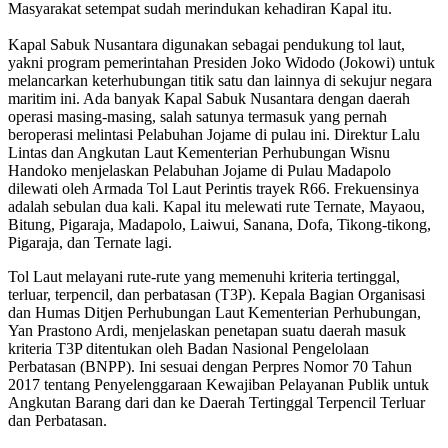
Masyarakat setempat sudah merindukan kehadiran Kapal itu.
Kapal Sabuk Nusantara digunakan sebagai pendukung tol laut,
yakni program pemerintahan Presiden Joko Widodo (Jokowi) untuk
melancarkan keterhubungan titik satu dan lainnya di sekujur negara
maritim ini. Ada banyak Kapal Sabuk Nusantara dengan daerah
operasi masing-masing, salah satunya termasuk yang pernah
beroperasi melintasi Pelabuhan Jojame di pulau ini. Direktur Lalu
Lintas dan Angkutan Laut Kementerian Perhubungan Wisnu
Handoko menjelaskan Pelabuhan Jojame di Pulau Madapolo
dilewati oleh Armada Tol Laut Perintis trayek R66. Frekuensinya
adalah sebulan dua kali. Kapal itu melewati rute Ternate, Mayaou,
Bitung, Pigaraja, Madapolo, Laiwui, Sanana, Dofa, Tikong-tikong,
Pigaraja, dan Ternate lagi.
Tol Laut melayani rute-rute yang memenuhi kriteria tertinggal,
terluar, terpencil, dan perbatasan (T3P). Kepala Bagian Organisasi
dan Humas Ditjen Perhubungan Laut Kementerian Perhubungan,
Yan Prastono Ardi, menjelaskan penetapan suatu daerah masuk
kriteria T3P ditentukan oleh Badan Nasional Pengelolaan
Perbatasan (BNPP). Ini sesuai dengan Perpres Nomor 70 Tahun
2017 tentang Penyelenggaraan Kewajiban Pelayanan Publik untuk
Angkutan Barang dari dan ke Daerah Tertinggal Terpencil Terluar
dan Perbatasan.