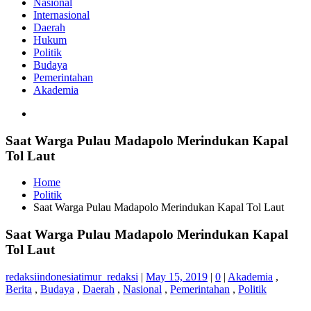
Nasional
Internasional
Daerah
Hukum
Politik
Budaya
Pemerintahan
Akademia
Saat Warga Pulau Madapolo Merindukan Kapal
Tol Laut
Home
Politik
Saat Warga Pulau Madapolo Merindukan Kapal Tol Laut
Saat Warga Pulau Madapolo Merindukan Kapal
Tol Laut
redaksiindonesiatimur_redaksi
|
May 15, 2019
|
0
|
Akademia
,
Berita
,
Budaya
,
Daerah
,
Nasional
,
Pemerintahan
,
Politik