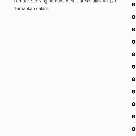
Ternate. Seorang pemuda berinisial MN alias Aril (20)
diamankan dalam…