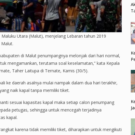
Ak
Ta
di Maluku Utara (Malut), menjelang Lebaran tahun 2019
 Malut.
Ke
kabupaten di Malut penumpangnya melonjak dari hari normal,
P
untuk mengamankan, terutama soal keselamatan,” kata Kepala
ate, Taher Laitupa di Ternate, Kamis (30/5).
i ke daerah asalnya mulai nampak dalam dua hari terakhir,
ng naik kapal tanpa memiliki tiket.
Ke
anti sesuai kapasitas kapal maka setiap calon penumpang
Ja
epada petugas, sehingga untuk mencegah terjadinya
as kapal.
angkat karena tidak memiliki tiket, diharapkan untuk mengikuti