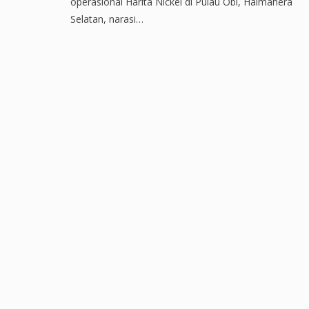
operasional Harita Nickel di Pulau Obi, Halmahera
Selatan, narasi…