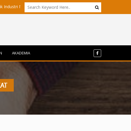
el Maluku Utara?
Akademisi UI dan ITB Menyoroti Tata Kelola 
N
AKADEMIA
AT