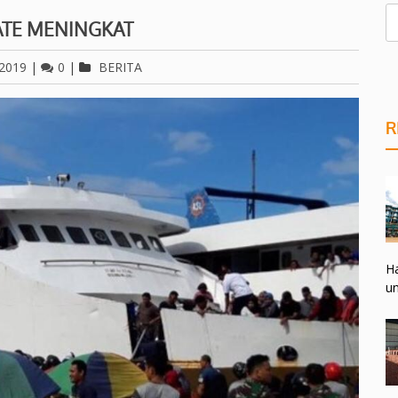
ATE MENINGKAT
 2019
|
0
|
BERITA
R
Ha
un