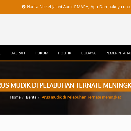
Harita Nickel Jalani Audit RMAP+, Apa Dampaknya untuk Industri Nik
L
DAERAH
HUKUM
POLITIK
BUDAYA
PEMERINTAHA
RUS MUDIK DI PELABUHAN TERNATE MENINGK
Home
Berita
Arus mudik di Pelabuhan Ternate meningkat