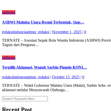
olahraga
ASBWI Maluku Utara Resmi Terbentuk, Siap…
redaksiindonesiatimur_redaksi
|
November 1, 2025
|
0
TERNATE – Asosiasi Sepak Bola Wanita Indonesia (ASBWI) Provinsi M
Tuguis dari Pengurus…
olahraga
Terpilih Aklamasi, Wagub Sarbin Pimpin KONI…
redaksiindonesiatimur_redaksi
|
October 15, 2025
|
0
TERNATE – Wakil Gubernur Maluku Utara (Malut), Sarbin Sehe, resm
aklamasi melalui Musyawarah Olahraga…
Recent Post