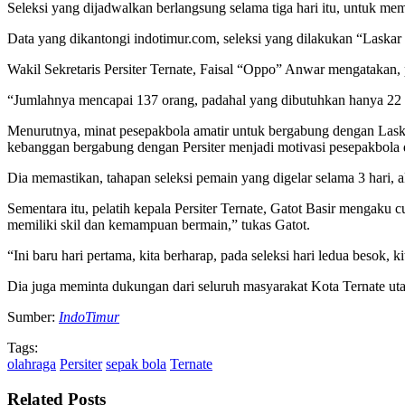
Seleksi yang dijadwalkan berlangsung selama tiga hari itu, untuk me
Data yang dikantongi indotimur.com, seleksi yang dilakukan “Laskar 
Wakil Sekretaris Persiter Ternate, Faisal “Oppo” Anwar mengatakan, 
“Jumlahnya mencapai 137 orang, padahal yang dibutuhkan hanya 22 
Menurutnya, minat pesepakbola amatir untuk bergabung dengan Laska
kebanggan bergabung dengan Persiter menjadi motivasi pesepakbola 
Dia memastikan, tahapan seleksi pemain yang digelar selama 3 hari,
Sementara itu, pelatih kepala Persiter Ternate, Gatot Basir mengaku c
memiliki skil dan kemampuan bermain,” tukas Gatot.
“Ini baru hari pertama, kita berharap, pada seleksi hari ledua besok,
Dia juga meminta dukungan dari seluruh masyarakat Kota Ternate uta
Sumber:
IndoTimur
Tags:
olahraga
Persiter
sepak bola
Ternate
Related Posts