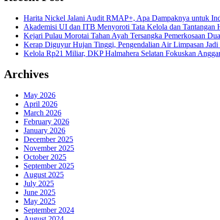
Harita Nickel Jalani Audit RMAP+, Apa Dampaknya untuk Ind
Akademisi UI dan ITB Menyoroti Tata Kelola dan Tantangan Hil
Kejari Pulau Morotai Tahan Ayah Tersangka Pemerkosaan D
Kerap Diguyur Hujan Tinggi, Pengendalian Air Limpasan Jadi
Kelola Rp21 Miliar, DKP Halmahera Selatan Fokuskan Anggar
Archives
May 2026
April 2026
March 2026
February 2026
January 2026
December 2025
November 2025
October 2025
September 2025
August 2025
July 2025
June 2025
May 2025
September 2024
August 2024