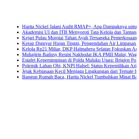
Harita Nickel Jalani Audit RMAP+, Apa Dampaknya untuk Indust
Akademisi UI dan ITB Menyoroti Tata Kelola dan Tantangan Hilir
Kejari Pulau Morotai Tahan Ayah Tersangka Pemerkosaan Dua 
Kerap Diguyur Hujan Tinggi, Pengendalian Air Limpasan Jadi T
Kelola Rp21 Miliar, DKP Halmahera Selatan Fokuskan Anggaran
Muhajirin Bailusy Resmi Nakhodai IKA PMII Malut, Wagub Do
Estafet Kepemimpinan di Polda Maluku Utara: Brigjen Pol. Arif
Polemik Lahan Obi, KNPI Halsel: Status Kepemilikan Arifin Sar
Jejak Kebiasaan Kecil Menjaga Lingkungan dari Ternate hingga 
Bangun Rumah Baca, Harita Nickel Tumbuhkan Minat Baca Anak