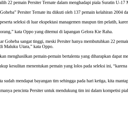
milih 22 pemain Persiter Ternate dalam menghadapi piala Suratin U-17
Goheba” Persiter Ternate itu diikuti oleh 137 pemain kelahiran 2004 da
peserta seleksi di luar ekspektasi managemen maupun tim pelatih, kare
orang,” kata Oppo yang ditemui di lapangan Gelora Kie Raha.
r Goheba sangat tinggi, meski Persiter hanya membutuhkan 22 pemain,
di Maluku Utara,” kata Oppo.
 akan menghasilkan pemain-pemain bertalenta yang diharapkan dapat m
ukup kesulitan menentukan pemain yang lolos pada seleksi ini, “karena 
 kita sudah mendapat bayangan tim sehingga pada hari ketiga, kita manta
manya pencinta Persiter untuk mendukung tim ini dalam kompetisi pial