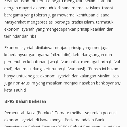
Kearifan Islam di Ternate begitu mengakar. Selain ditandai
dengan mayoritas penduduk di sana memeluk Islam, tradisi
beragama yang toleran juga mewarnai kehidupan di sana.
Masyarakat mengapresiasi berbagai tradisi Islam, termasuk
ekonomi syariah yang mengedepankan prinsip keadilan dan
terhindar dari riba.
Ekonomi syariah dinilainya menjadi prinsip yang menjaga
keberlangsungan agama (hifzud din), keberlangsungan dan
pemenuhan kebutuhan jiwa (hifzun nafs), menjaga harta (hifzul
mal), dan melindungi keturunan (hifzun nasl). “Prinsip ini bukan
hanya untuk pegiat ekonomi syariah dari kalangan Muslim, tapi
juga non-Muslim yang misalkan menjadi nasabah bank syariah,”
kata Tauhid.
BPRS Bahari Berkesan
Pemerintah Kota (Pemkot) Ternate melihat sejumlah potensi
ekonomi syariah di kawasannya. Pertama adalah Bank
Pembiayaan Rakyat Syariah (BPRS) Bahari Berkesan. Ini adalah