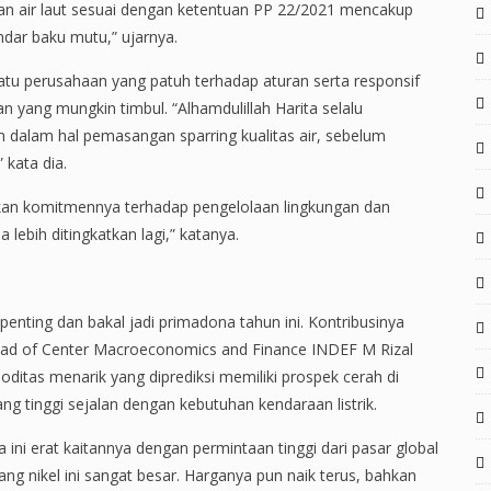
ian air laut sesuai dengan ketentuan PP 22/2021 mencakup
ndar baku mutu,” ujarnya.
atu perusahaan yang patuh terhadap aturan serta responsif
 yang mungkin timbul. “Alhamdulillah Harita selalu
n dalam hal pemasangan sparring kualitas air, sebelum
 kata dia.
kan komitmennya terhadap pengelolaan lingkungan dan
 lebih ditingkatkan lagi,” katanya.
 penting dan bakal jadi primadona tahun ini. Kontribusinya
ead of Center Macroeconomics and Finance INDEF M Rizal
itas menarik yang diprediksi memiliki prospek cerah di
yang tinggi sejalan dengan kebutuhan kendaraan listrik.
na ini erat kaitannya dengan permintaan tinggi dari pasar global
ang nikel ini sangat besar. Harganya pun naik terus, bahkan