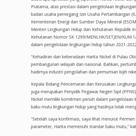
Pratama, atas prestasi dalam pengelolaan lingkunga
badan usaha pemegang Izin Usaha Pertambangan (IUP
Kementerian Energi dan Sumber Daya Mineral (ESDM).
Menteri Lingkungan Hidup dan Kehutanan Republik I
Kehutanan Nomor SK 1299/MENLHK/SETJEN/KUM.1/12/2
dalam pengelolaan lingkungan hidup tahun 2021-2022
“Kehadiran dan keberadaan Harita Nickel di Pulau Obi
pembangunan wilayah dan nasional. Bahkan, pertumb
hadirnya industri pengolahan dan pemurnian bijih nike
Kepala Bidang Pencemaran dan Kerusakan Lingkungan
juga merupakan Penyidik Pegawai Negeri Sipil (PPN
Nickel memiliki komitmen penuh dalam pengelolaan li
baku mutu lingkungan hidup yang hasilnya tidak men
“Setelah saya konfirmasi, saya lihat menurut Permen
parameter, Harita memenuhi standar baku mutu,” kat