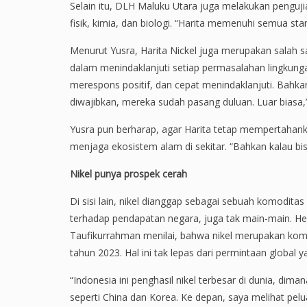
Selain itu, DLH Maluku Utara juga melakukan penguj
fisik, kimia, dan biologi. “Harita memenuhi semua sta
Menurut Yusra, Harita Nickel juga merupakan salah s
dalam menindaklanjuti setiap permasalahan lingkungan
merespons positif, dan cepat menindaklanjuti. Bahka
diwajibkan, mereka sudah pasang duluan. Luar biasa,”
Yusra pun berharap, agar Harita tetap mempertahan
menjaga ekosistem alam di sekitar. “Bahkan kalau bisa
Nikel punya prospek cerah
Di sisi lain, nikel dianggap sebagai sebuah komoditas
terhadap pendapatan negara, juga tak main-main. H
Taufikurrahman menilai, bahwa nikel merupakan komod
tahun 2023. Hal ini tak lepas dari permintaan global 
“Indonesia ini penghasil nikel terbesar di dunia, dima
seperti China dan Korea. Ke depan, saya melihat pelu