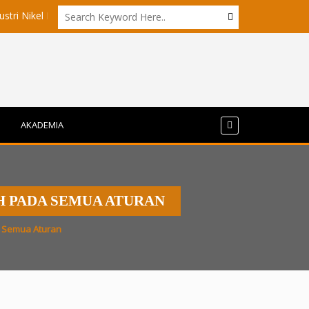
 Maluku Utara?
Akademisi UI dan ITB Menyoroti Tata Kelola dan
AKADEMIA
H PADA SEMUA ATURAN
a Semua Aturan