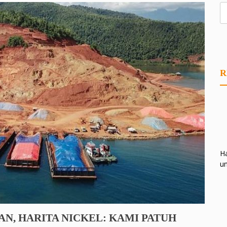
R
Ha
un
N, HARITA NICKEL: KAMI PATUH