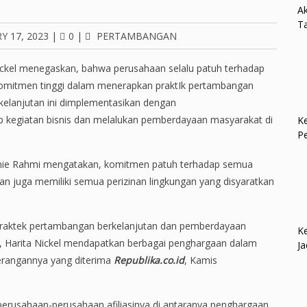
Ak
Ta
Y 17, 2023
|
0
|
PERTAMBANGAN
kel menegaskan, bahwa perusahaan selalu patuh terhadap
komitmen tinggi dalam menerapkan praktIk pertambangan
rkelanjutan ini dimplementasikan dengan
p kegiatan bisnis dan melalukan pemberdayaan masyarakat di
Ke
P
Anie Rahmi mengatakan, komitmen patuh terhadap semua
an juga memiliki semua perizinan lingkungan yang disyaratkan
praktek pertambangan berkelanjutan dan pemberdayaan
Ke
ti, Harita Nickel mendapatkan berbagai penghargaan dalam
Ja
terangannya yang diterima
Republika.co.id
, Kamis
 perusahaan-perusahaan afiliasinya di antaranya penghargaan