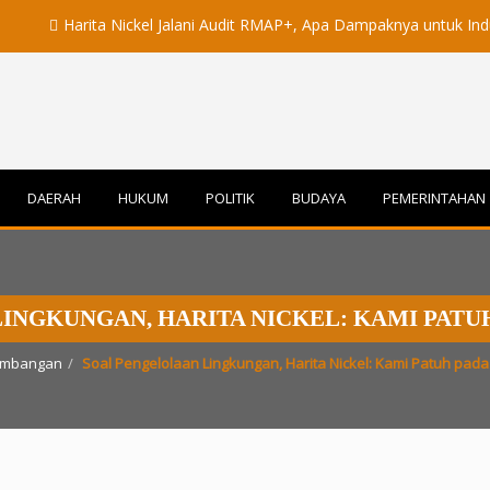
arita Nickel Jalani Audit RMAP+, Apa Dampaknya untuk Industri Nikel
DAERAH
HUKUM
POLITIK
BUDAYA
PEMERINTAHAN
INGKUNGAN, HARITA NICKEL: KAMI PATU
ambangan
Soal Pengelolaan Lingkungan, Harita Nickel: Kami Patuh pad