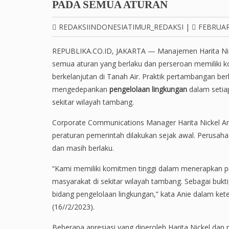
PADA SEMUA ATURAN
REDAKSIINDONESIATIMUR_REDAKSI
|
FEBRUAR
REPUBLIKA.CO.ID, JAKARTA — Manajemen Harita Nic
semua aturan yang berlaku dan perseroan memiliki 
berkelanjutan di Tanah Air. Praktik pertambangan be
mengedepankan
pengelolaan lingkungan
dalam setia
sekitar wilayah tambang.
Corporate Communications Manager Harita Nickel 
peraturan pemerintah dilakukan sejak awal. Perusaha
dan masih berlaku.
“Kami memiliki komitmen tinggi dalam menerapkan 
masyarakat di sekitar wilayah tambang. Sebagai buk
bidang pengelolaan lingkungan,” kata Anie dalam ke
(16//2/2023).
Beberapa apresiasi yang diperoleh Harita Nickel dan