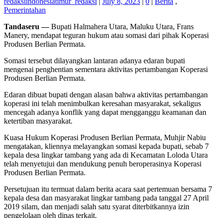
redaksiindonesiatimur_redaksi
|
July 8, 2023
|
0
|
Berita
,
Pemerintahan
Tandaseru —
Bupati Halmahera Utara, Maluku Utara, Frans
Manery, mendapat teguran hukum atau somasi dari pihak Koperasi
Produsen Berlian Permata.
Somasi tersebut dilayangkan lantaran adanya edaran bupati
mengenai penghentian sementara aktivitas pertambangan Koperasi
Produsen Berlian Permata.
Edaran dibuat bupati dengan alasan bahwa aktivitas pertambangan
koperasi ini telah menimbulkan keresahan masyarakat, sekaligus
mencegah adanya konflik yang dapat mengganggu keamanan dan
ketertiban masyarakat.
Kuasa Hukum Koperasi Produsen Berlian Permata, Muhjir Nabiu
mengatakan, kliennya melayangkan somasi kepada bupati, sebab 7
kepala desa lingkar tambang yang ada di Kecamatan Loloda Utara
telah menyetujui dan mendukung penuh beroperasinya Koperasi
Produsen Berlian Permata.
Persetujuan itu termuat dalam berita acara saat pertemuan bersama 7
kepala desa dan masyarakat lingkar tambang pada tanggal 27 April
2019 silam, dan menjadi salah satu syarat diterbitkannya izin
pengelolaan oleh dinas terkait.