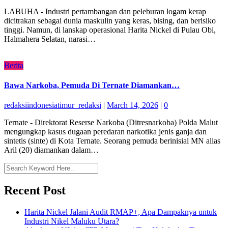
LABUHA - Industri pertambangan dan peleburan logam kerap
dicitrakan sebagai dunia maskulin yang keras, bising, dan berisiko
tinggi. Namun, di lanskap operasional Harita Nickel di Pulau Obi,
Halmahera Selatan, narasi…
Berita
Bawa Narkoba, Pemuda Di Ternate Diamankan…
redaksiindonesiatimur_redaksi
|
March 14, 2026
|
0
Ternate - Direktorat Reserse Narkoba (Ditresnarkoba) Polda Malut
mengungkap kasus dugaan peredaran narkotika jenis ganja dan
sintetis (sinte) di Kota Ternate. Seorang pemuda berinisial MN alias
Aril (20) diamankan dalam…
Recent Post
Harita Nickel Jalani Audit RMAP+, Apa Dampaknya untuk
Industri Nikel Maluku Utara?