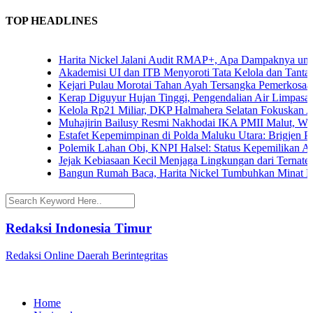
TOP HEADLINES
Harita Nickel Jalani Audit RMAP+, Apa Dampaknya untuk Ind
Akademisi UI dan ITB Menyoroti Tata Kelola dan Tantangan Hi
Kejari Pulau Morotai Tahan Ayah Tersangka Pemerkosaan D
Kerap Diguyur Hujan Tinggi, Pengendalian Air Limpasan Jad
Kelola Rp21 Miliar, DKP Halmahera Selatan Fokuskan Angga
Muhajirin Bailusy Resmi Nakhodai IKA PMII Malut, Wagub
Estafet Kepemimpinan di Polda Maluku Utara: Brigjen Pol. A
Polemik Lahan Obi, KNPI Halsel: Status Kepemilikan Arifin
Jejak Kebiasaan Kecil Menjaga Lingkungan dari Ternate hin
Bangun Rumah Baca, Harita Nickel Tumbuhkan Minat Baca 
Redaksi Indonesia Timur
Redaksi Online Daerah Berintegritas
Home