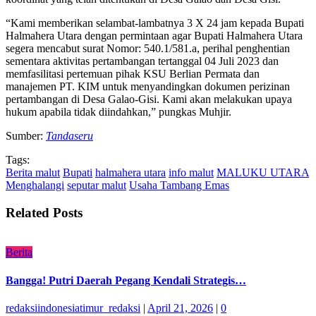
“Kami memberikan selambat-lambatnya 3 X 24 jam kepada Bupati
Halmahera Utara dengan permintaan agar Bupati Halmahera Utara
segera mencabut surat Nomor: 540.1/581.a, perihal penghentian
sementara aktivitas pertambangan tertanggal 04 Juli 2023 dan
memfasilitasi pertemuan pihak KSU Berlian Permata dan
manajemen PT. KIM untuk menyandingkan dokumen perizinan
pertambangan di Desa Galao-Gisi. Kami akan melakukan upaya
hukum apabila tidak diindahkan,” pungkas Muhjir.
Sumber:
Tandaseru
Tags:
Berita malut
Bupati
halmahera utara
info malut
MALUKU UTARA
Menghalangi
seputar malut
Usaha Tambang Emas
Related Posts
Berita
Bangga! Putri Daerah Pegang Kendali Strategis…
redaksiindonesiatimur_redaksi
|
April 21, 2026
|
0