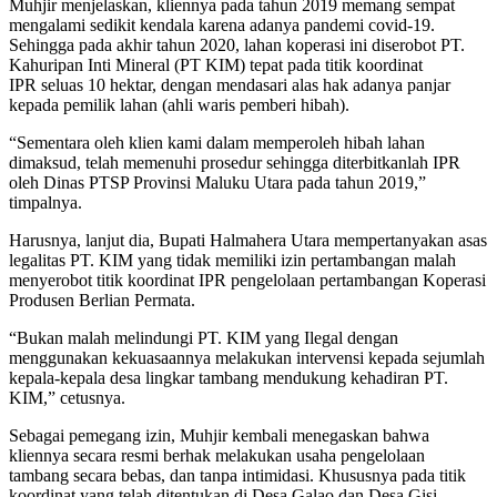
Muhjir menjelaskan, kliennya pada tahun 2019 memang sempat
mengalami sedikit kendala karena adanya pandemi covid-19.
Sehingga pada akhir tahun 2020, lahan koperasi ini diserobot PT.
Kahuripan Inti Mineral (PT KIM) tepat pada titik koordinat
IPR seluas 10 hektar, dengan mendasari alas hak adanya panjar
kepada pemilik lahan (ahli waris pemberi hibah).
“Sementara oleh klien kami dalam memperoleh hibah lahan
dimaksud, telah memenuhi prosedur sehingga diterbitkanlah IPR
oleh Dinas PTSP Provinsi Maluku Utara pada tahun 2019,”
timpalnya.
Harusnya, lanjut dia, Bupati Halmahera Utara mempertanyakan asas
legalitas PT. KIM yang tidak memiliki izin pertambangan malah
menyerobot titik koordinat IPR pengelolaan pertambangan Koperasi
Produsen Berlian Permata.
“Bukan malah melindungi PT. KIM yang Ilegal dengan
menggunakan kekuasaannya melakukan intervensi kepada sejumlah
kepala-kepala desa lingkar tambang mendukung kehadiran PT.
KIM,” cetusnya.
Sebagai pemegang izin, Muhjir kembali menegaskan bahwa
kliennya secara resmi berhak melakukan usaha pengelolaan
tambang secara bebas, dan tanpa intimidasi. Khususnya pada titik
koordinat yang telah ditentukan di Desa Galao dan Desa Gisi.