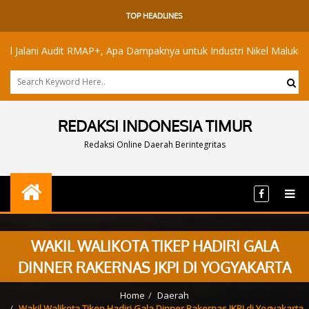
TOP HEADLINES
i Audit RMAP+, Apa Dampaknya untuk Industri Nikel Maluku Utara?
REDAKSI INDONESIA TIMUR
Redaksi Online Daerah Berintegritas
WAKIL WALIKOTA TIKEP HADIRI GALA
DINNER RAKERNAS JKPI DI YOGYAKARTA
Home
Daerah
Wakil Walikota Tikep Hadiri Gala Dinner Rakernas JKPI di Yogyakarta