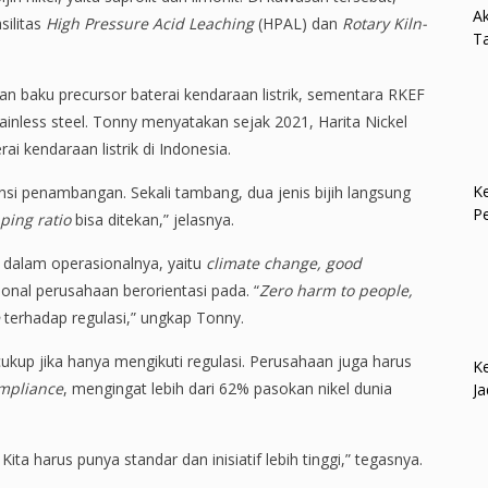
Ak
silitas
High Pressure Acid Leaching
(HPAL) dan
Rotary Kiln-
Ta
n baku precursor baterai kendaraan listrik, sementara RKEF
inless steel. Tonny menyatakan sejak 2021, Harita Nickel
i kendaraan listrik di Indonesia.
Ke
ensi penambangan. Sekali tambang, dua jenis bijih langsung
P
ping ratio
bisa ditekan,” jelasnya.
n dalam operasionalnya, yaitu
climate change, good
sional perusahaan berorientasi pada. “
Zero harm to people,
terhadap regulasi,” ungkap Tonny.
kup jika hanya mengikuti regulasi. Perusahaan juga harus
Ke
mpliance
, mengingat lebih dari 62% pasokan nikel dunia
Ja
ita harus punya standar dan inisiatif lebih tinggi,” tegasnya.