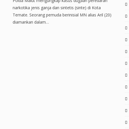
Polda Malut mengungkap kasus dugaan peredaran
narkotika jenis ganja dan sintetis (sinte) di Kota
Ternate. Seorang pemuda berinisial MN alias Aril (20)
diamankan dalam…