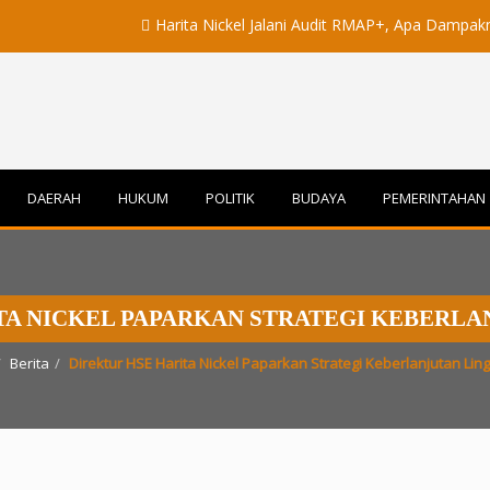
Harita Nickel Jalani Audit RMAP+, Apa Dampaknya untuk 
DAERAH
HUKUM
POLITIK
BUDAYA
PEMERINTAHAN
TA NICKEL PAPARKAN STRATEGI KEBERL
Berita
Direktur HSE Harita Nickel Paparkan Strategi Keberlanjutan Li