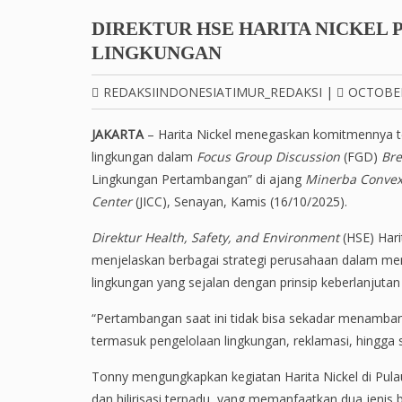
DIREKTUR HSE HARITA NICKEL
LINGKUNGAN
REDAKSIINDONESIATIMUR_REDAKSI
|
OCTOBER
JAKARTA
– Harita Nickel menegaskan komitmennya t
lingkungan dalam
Focus Group Discussion
(FGD)
Bre
Lingkungan Pertambangan” di ajang
Minerba Convex
Center
(JICC), Senayan, Kamis (16/10/2025).
Direktur Health, Safety, and Environment
(HSE) Har
menjelaskan berbagai strategi perusahaan dalam mene
lingkungan yang sejalan dengan prinsip keberlanjutan da
“Pertambangan saat ini tidak bisa sekadar menambang.
termasuk pengelolaan lingkungan, reklamasi, hingga 
Tonny mengungkapkan kegiatan Harita Nickel di Pu
dan hilirisasi terpadu, yang memanfaatkan dua jenis bij