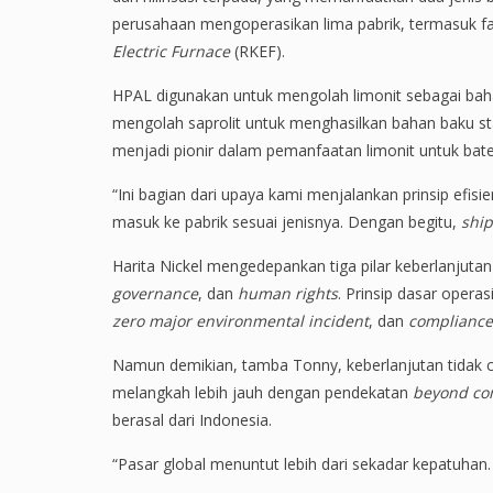
perusahaan mengoperasikan lima pabrik, termasuk fa
Electric Furnace
(RKEF).
HPAL digunakan untuk mengolah limonit sebagai baha
mengolah saprolit untuk menghasilkan bahan baku sta
menjadi pionir dalam pemanfaatan limonit untuk batera
“Ini bagian dari upaya kami menjalankan prinsip efisi
masuk ke pabrik sesuai jenisnya. Dengan begitu,
ship
Harita Nickel mengedepankan tiga pilar keberlanjuta
governance
, dan
human rights
. Prinsip dasar opera
zero major environmental incident
, dan
compliance
Namun demikian, tamba Tonny, keberlanjutan tidak cu
melangkah lebih jauh dengan pendekatan
beyond co
berasal dari Indonesia.
“Pasar global menuntut lebih dari sekadar kepatuhan. K