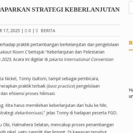
 PAPARKAN STRATEGI KEBERLANJUTAN
 17, 2025
|
0
|
BERITA
R
erhadap praktik pertambangan berkelanjutan dan pengelolaan
akout Room C
bertajuk “Keberlanjutan dan Pelestarian
 2025
. Acara ini digelar di
Jakarta International Convention
ita Nickel, Tonny Gultom, tampil sebagai pembicara,
rapkan praktik terbaik (
best practice
) pengelolaan
Ha
n efisiensi proses hilirisasi.
un
 Kita harus memikirkan keberlanjutan dari hulu ke hilir,
strategi
dekarbonisasi
,” jelas Tonny di hadapan peserta FGD.
lau Obi, Halmahera Selatan, mencakup proses penambangan
ih nikel, yaitu saprolit dan limonit. Di kawasan tersebut,