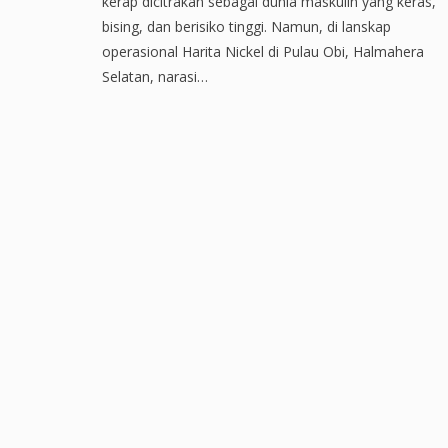
kerap dicitrakan sebagai dunia maskulin yang keras,
bising, dan berisiko tinggi. Namun, di lanskap
operasional Harita Nickel di Pulau Obi, Halmahera
Selatan, narasi…