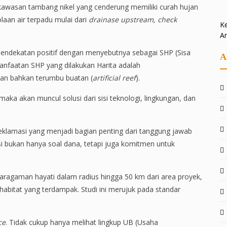
 kawasan tambang nikel yang cenderung memiliki curah hujan
laan air terpadu mulai dari
drainase upstream, check
Ke
A
pendekatan positif dengan menyebutnya sebagai SHP (Sisa
A
manfaatan SHP yang dilakukan Harita adalah
 dan bahkan terumbu buatan (
artificial reef
).
 maka akan muncul solusi dari sisi teknologi, lingkungan, dan
eklamasi yang menjadi bagian penting dari tanggung jawab
 bukan hanya soal dana, tetapi juga komitmen untuk
ekaragaman hayati dalam radius hingga 50 km dari area proyek,
habitat yang terdampak. Studi ini merujuk pada standar
ce
. Tidak cukup hanya melihat lingkup UB (Usaha