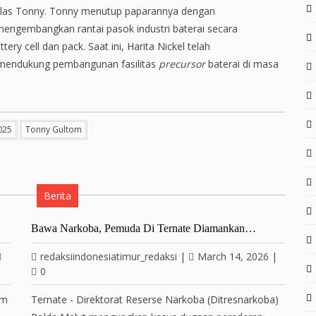
 jelas Tonny. Tonny menutup paparannya dengan
gembangkan rantai pasok industri baterai secara
ery cell dan pack. Saat ini, Harita Nickel telah
 mendukung pembangunan fasilitas
precursor
baterai di masa
025
Tonny Gultom
Berita
Bawa Narkoba, Pemuda Di Ternate Diamankan…
redaksiindonesiatimur_redaksi
|
March 14, 2026
|
0
am
Ternate - Direktorat Reserse Narkoba (Ditresnarkoba)