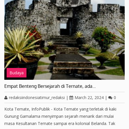
Budaya
Empat Benteng Bersejarah di Ternate, ada…
redaksiindonesiatimur_redaksi
|
March 22, 2024
|
0
Kota Ternate, InfoPublik - Kota Ternate yang terletak di kaki
Gunung Gamalama menyimpan sejarah menarik dari mulai
masa Kesultanan Ternate sampai era kolonial Belanda. Tak