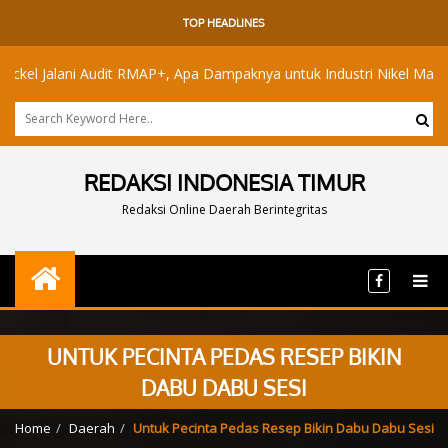
TOP HEADLINES
Jalani Audit RMAP+, Apa Dampaknya untuk Industri Nikel Maluku Utara
REDAKSI INDONESIA TIMUR
Redaksi Online Daerah Berintegritas
UNTUK PECINTA PEDAS RESEP BIKIN
DABU DABU SESI
Home
Daerah
Untuk Pecinta Pedas Resep Bikin Dabu Dabu Sesi