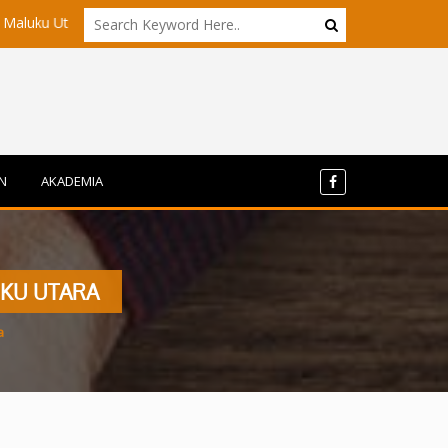
ra?
Akademisi UI dan ITB Menyoroti Tata Kelola dan Tantangan 
N
AKADEMIA
UKU UTARA
a