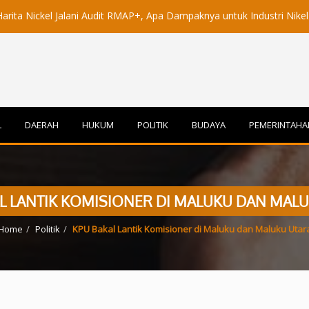
l Jalani Audit RMAP+, Apa Dampaknya untuk Industri Nikel Maluku Uta
L
DAERAH
HUKUM
POLITIK
BUDAYA
PEMERINTAHA
L LANTIK KOMISIONER DI MALUKU DAN MAL
Home
Politik
KPU Bakal Lantik Komisioner di Maluku dan Maluku Utar