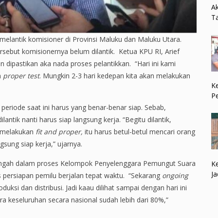
Ak
Ta
antik komisioner di Provinsi Maluku dan Maluku Utara.
ersebut komisionernya belum dilantik. Ketua KPU RI, Arief
dipastikan aka nada proses pelantikkan. “Hari ini kami
n
proper test
. Mungkin 2-3 hari kedepan kita akan melakukan
Ke
P
eriode saat ini harus yang benar-benar siap. Sebab,
tik nanti harus siap langsung kerja. “Begitu dilantik,
a melakukan
fit and proper,
itu harus betul-betul mencari orang
ung siap kerja,” ujarnya.
ini tengah dalam proses Kelompok Penyelenggara Pemungut Suara
Ke
Ja
es persiapan pemilu berjalan tepat waktu. “Sekarang
ongoing
ksi dan distribusi. Jadi kaau dilihat sampai dengan hari ini
a keseluruhan secara nasional sudah lebih dari 80%,”