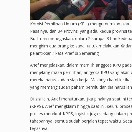
Komisi Pemilihan Umum (KPU) mengumumkan akan mel
Pasalnya, dari 34 Provinsi yang ada, kedua provinsi t
Budiman menegaskan, dalam 2 sampai 3 hari kedepan 
mengirim dua orang ke sana, untuk melakukan
fit
da
pelantikkan,” kata Arief di Semarang.
Arief menjelaskan, dalam memilih anggota KPU pada p
menjelang masa pemilihan, anggota KPU yang akan dilan
mereka harus sudah siap kerja. Makanya kami ketik
yang memang sudah paham pemilu dan dia harus langs
Di sisi lain, Arief menuturkan, jika pihaknya saat 
(KPPS). Arief mengklaim hingga saat ini, seluru pros
proses merekrut KPPS, logistic juga sedang dalam produ
tahapannya, semua sudah berjalan tepat waktu. Secar
tegasnya.