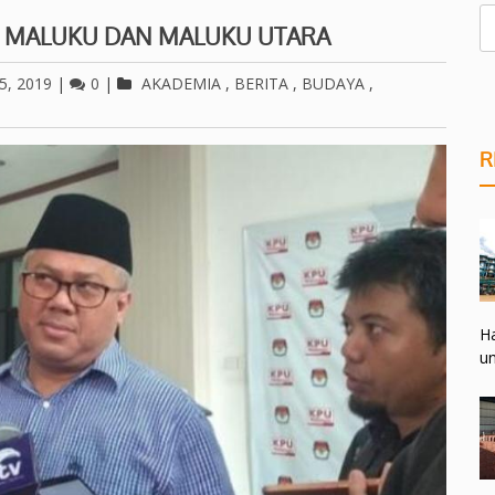
DI MALUKU DAN MALUKU UTARA
5, 2019
|
0
|
AKADEMIA
,
BERITA
,
BUDAYA
,
R
Ha
un