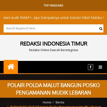
TOP HEADLINES
udit RMAP+, Apa Dampaknya untuk Industri Nikel Maluku Utara?
REDAKSI INDONESIA TIMUR
Redaksi Online Daerah Berintegritas
POLAIR POLDA MALUT BANGUN POSKO
PENGAMANAN MUDIK LEBARAN
Home
Berita
PolAir Polda Malut Bangun Posko Pengamanan Mudik Lebaran