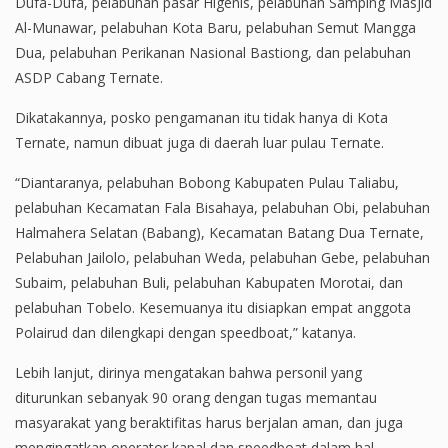
Dufa-Dufa, pelabuhan pasar Higenis, pelabuhan Samping Masjid
Al-Munawar, pelabuhan Kota Baru, pelabuhan Semut Mangga
Dua, pelabuhan Perikanan Nasional Bastiong, dan pelabuhan
ASDP Cabang Ternate.
Dikatakannya, posko pengamanan itu tidak hanya di Kota
Ternate, namun dibuat juga di daerah luar pulau Ternate.
“Diantaranya, pelabuhan Bobong Kabupaten Pulau Taliabu,
pelabuhan Kecamatan Fala Bisahaya, pelabuhan Obi, pelabuhan
Halmahera Selatan (Babang), Kecamatan Batang Dua Ternate,
Pelabuhan Jailolo, pelabuhan Weda, pelabuhan Gebe, pelabuhan
Subaim, pelabuhan Buli, pelabuhan Kabupaten Morotai, dan
pelabuhan Tobelo. Kesemuanya itu disiapkan empat anggota
Polairud dan dilengkapi dengan speedboat,” katanya.
Lebih lanjut, dirinya mengatakan bahwa personil yang
diturunkan sebanyak 90 orang dengan tugas memantau
masyarakat yang beraktifitas harus berjalan aman, dan juga
mengingatkan operator kapal dan speedboat dalam hal