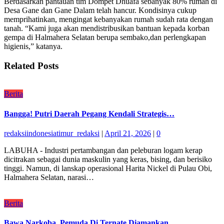
Berdasarkan pantauan tim Dompet Dhuafa sebanyak 80% rumah di
Desa Gane dan Gane Dalam telah hancur. Kondisinya cukup
memprihatinkan, mengingat kebanyakan rumah sudah rata dengan
tanah. “Kami juga akan mendistribusikan bantuan kepada korban
gempa di Halmahera Selatan berupa sembako,dan perlengkapan
higienis,” katanya.
Related Posts
Berita
Bangga! Putri Daerah Pegang Kendali Strategis…
redaksiindonesiatimur_redaksi
|
April 21, 2026
|
0
LABUHA - Industri pertambangan dan peleburan logam kerap
dicitrakan sebagai dunia maskulin yang keras, bising, dan berisiko
tinggi. Namun, di lanskap operasional Harita Nickel di Pulau Obi,
Halmahera Selatan, narasi…
Berita
Bawa Narkoba, Pemuda Di Ternate Diamankan…