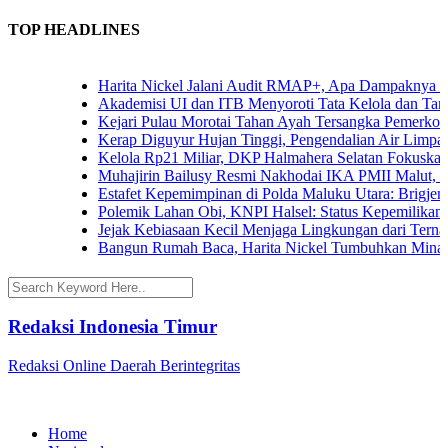
TOP HEADLINES
Harita Nickel Jalani Audit RMAP+, Apa Dampaknya untuk 
Akademisi UI dan ITB Menyoroti Tata Kelola dan Tantangan
Kejari Pulau Morotai Tahan Ayah Tersangka Pemerkosaa
Kerap Diguyur Hujan Tinggi, Pengendalian Air Limpasan J
Kelola Rp21 Miliar, DKP Halmahera Selatan Fokuskan Ang
Muhajirin Bailusy Resmi Nakhodai IKA PMII Malut, Wag
Estafet Kepemimpinan di Polda Maluku Utara: Brigjen Pol
Polemik Lahan Obi, KNPI Halsel: Status Kepemilikan Arif
Jejak Kebiasaan Kecil Menjaga Lingkungan dari Ternate h
Bangun Rumah Baca, Harita Nickel Tumbuhkan Minat Bac
Redaksi Indonesia Timur
Redaksi Online Daerah Berintegritas
Home