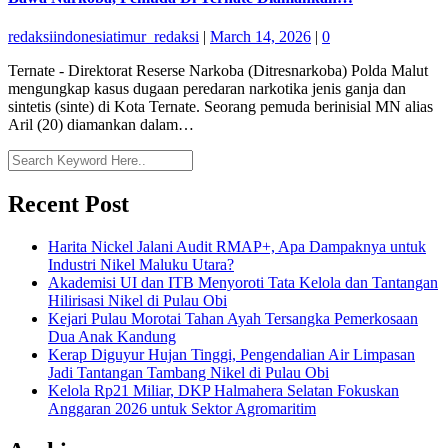
redaksiindonesiatimur_redaksi
|
March 14, 2026
|
0
Ternate - Direktorat Reserse Narkoba (Ditresnarkoba) Polda Malut
mengungkap kasus dugaan peredaran narkotika jenis ganja dan
sintetis (sinte) di Kota Ternate. Seorang pemuda berinisial MN alias
Aril (20) diamankan dalam…
Recent Post
Harita Nickel Jalani Audit RMAP+, Apa Dampaknya untuk
Industri Nikel Maluku Utara?
Akademisi UI dan ITB Menyoroti Tata Kelola dan Tantangan
Hilirisasi Nikel di Pulau Obi
Kejari Pulau Morotai Tahan Ayah Tersangka Pemerkosaan
Dua Anak Kandung
Kerap Diguyur Hujan Tinggi, Pengendalian Air Limpasan
Jadi Tantangan Tambang Nikel di Pulau Obi
Kelola Rp21 Miliar, DKP Halmahera Selatan Fokuskan
Anggaran 2026 untuk Sektor Agromaritim