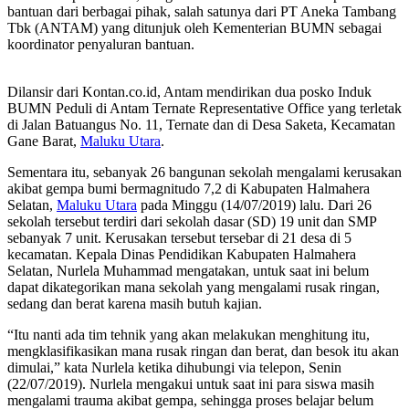
bantuan dari berbagai pihak, salah satunya dari PT Aneka Tambang
Tbk (ANTAM) yang ditunjuk oleh Kementerian BUMN sebagai
koordinator penyaluran bantuan.
Dilansir dari Kontan.co.id, Antam mendirikan dua posko Induk
BUMN Peduli di Antam Ternate Representative Office yang terletak
di Jalan Batuangus No. 11, Ternate dan di Desa Saketa, Kecamatan
Gane Barat,
Maluku Utara
.
Sementara itu, sebanyak 26 bangunan sekolah mengalami kerusakan
akibat gempa bumi bermagnitudo 7,2 di Kabupaten Halmahera
Selatan,
Maluku Utara
pada Minggu (14/07/2019) lalu. Dari 26
sekolah tersebut terdiri dari sekolah dasar (SD) 19 unit dan SMP
sebanyak 7 unit. Kerusakan tersebut tersebar di 21 desa di 5
kecamatan. Kepala Dinas Pendidikan Kabupaten Halmahera
Selatan, Nurlela Muhammad mengatakan, untuk saat ini belum
dapat dikategorikan mana sekolah yang mengalami rusak ringan,
sedang dan berat karena masih butuh kajian.
“Itu nanti ada tim tehnik yang akan melakukan menghitung itu,
mengklasifikasikan mana rusak ringan dan berat, dan besok itu akan
dimulai,” kata Nurlela ketika dihubungi via telepon, Senin
(22/07/2019). Nurlela mengakui untuk saat ini para siswa masih
mengalami trauma akibat gempa, sehingga proses belajar belum