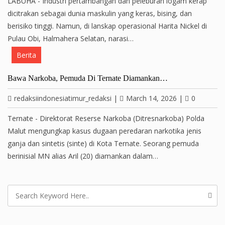
LABUHA - Industri pertambangan dan peleburan logam kerap
dicitrakan sebagai dunia maskulin yang keras, bising, dan
berisiko tinggi. Namun, di lanskap operasional Harita Nickel di
Pulau Obi, Halmahera Selatan, narasi…
Berita
Bawa Narkoba, Pemuda Di Ternate Diamankan…
redaksiindonesiatimur_redaksi
|
March 14, 2026
|
0
Ternate - Direktorat Reserse Narkoba (Ditresnarkoba) Polda
Malut mengungkap kasus dugaan peredaran narkotika jenis
ganja dan sintetis (sinte) di Kota Ternate. Seorang pemuda
berinisial MN alias Aril (20) diamankan dalam…