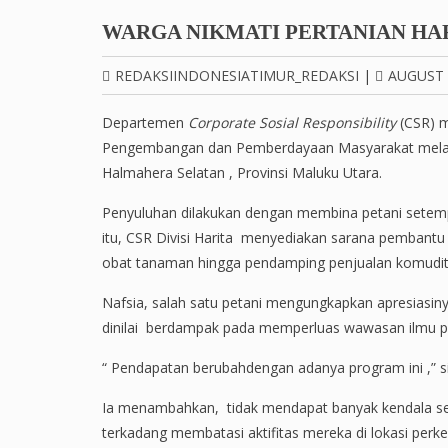
WARGA NIKMATI PERTANIAN HA
REDAKSIINDONESIATIMUR_REDAKSI
|
AUGUST 
Departemen
Corporate Sosial Responsibility
(CSR) m
Pengembangan dan Pemberdayaan Masyarakat melalu
Halmahera Selatan , Provinsi Maluku Utara.
Penyuluhan dilakukan dengan membina petani setemp
itu, CSR Divisi Harita menyediakan sarana pembantu s
obat tanaman hingga pendamping penjualan komuditi
Nafsia, salah satu petani mengungkapkan apresiasinya
dinilai berdampak pada memperluas wawasan ilmu p
“ Pendapatan berubahdengan adanya program ini ,” sin
Ia menambahkan, tidak mendapat banyak kendala s
terkadang membatasi aktifitas mereka di lokasi perk