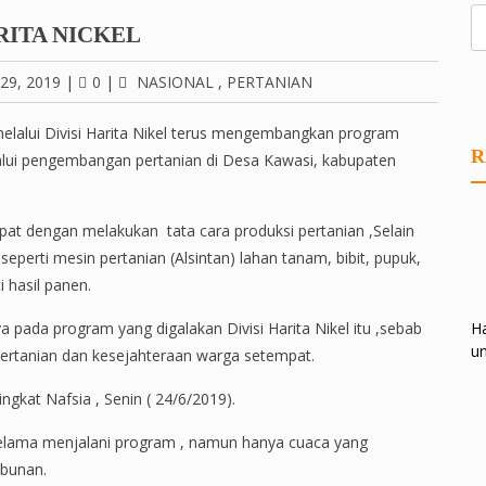
RITA NICKEL
29, 2019
|
0
|
NASIONAL
,
PERTANIAN
elalui Divisi Harita Nikel terus mengembangkan program
R
i pengembangan pertanian di Desa Kawasi, kabupaten
at dengan melakukan tata cara produksi pertanian ,Selain
eperti mesin pertanian (Alsintan) lahan tanam, bibit, pupuk,
 hasil panen.
Ha
 pada program yang digalakan Divisi Harita Nikel itu ,sebab
un
ertanian dan kesejahteraan warga setempat.
gkat Nafsia , Senin ( 24/6/2019).
elama menjalani program , namun hanya cuaca yang
ebunan.