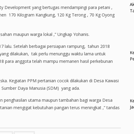
Ak
ty Development yang bertugas mendampingi para petani ,
Ta
nen 170 Kilogram Kangkung, 120 Kg Terong , 70 Kg Oyong
rusahan maupun warga lokal ,” Ungkap Yohanis.
17 lalu. Setelah berbagai persiapan rampung, tahun 2018
Ke
a yang dilakukan, tak perlu menunggu waktu lama untuk
P
2018 para anggota telah mampu memanen hasil perkebunan
iska. Kegiatan PPM pertanian cocok dilakukan di Desa Kawasi
n Sumber Daya Manusia (SDM) yang ada.
lahan penghasilan utama maupun tambahan bagi warga Desa
Ke
Ja
rtanian mengigat kebutuhan pangan terus meningkat ,” tandas