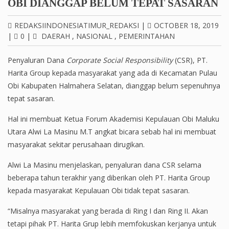
OBI DIANGGAP BELUM TEPAT SASARAN
REDAKSIINDONESIATIMUR_REDAKSI
|
OCTOBER 18, 2019
|
0
|
DAERAH
,
NASIONAL
,
PEMERINTAHAN
Penyaluran Dana
Corporate Social Responsibility
(CSR), PT.
Harita Group kepada masyarakat yang ada di Kecamatan Pulau
Obi Kabupaten Halmahera Selatan, dianggap belum sepenuhnya
tepat sasaran.
Hal ini membuat Ketua Forum Akademisi Kepulauan Obi Maluku
Utara Alwi La Masinu M.T angkat bicara sebab hal ini membuat
masyarakat sekitar perusahaan dirugikan.
Alwi La Masinu menjelaskan, penyaluran dana CSR selama
beberapa tahun terakhir yang diberikan oleh PT. Harita Group
kepada masyarakat Kepulauan Obi tidak tepat sasaran.
“Misalnya masyarakat yang berada di Ring I dan Ring II. Akan
tetapi pihak PT. Harita Grup lebih memfokuskan kerjanya untuk