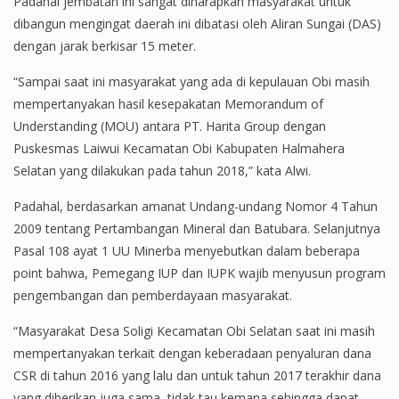
Padahal jembatan ini sangat diharapkan masyarakat untuk
dibangun mengingat daerah ini dibatasi oleh Aliran Sungai (DAS)
dengan jarak berkisar 15 meter.
“Sampai saat ini masyarakat yang ada di kepulauan Obi masih
mempertanyakan hasil kesepakatan Memorandum of
Understanding (MOU) antara PT. Harita Group dengan
Puskesmas Laiwui Kecamatan Obi Kabupaten Halmahera
Selatan yang dilakukan pada tahun 2018,” kata Alwi.
Padahal, berdasarkan amanat Undang-undang Nomor 4 Tahun
2009 tentang Pertambangan Mineral dan Batubara. Selanjutnya
Pasal 108 ayat 1 UU Minerba menyebutkan dalam beberapa
point bahwa, Pemegang IUP dan IUPK wajib menyusun program
pengembangan dan pemberdayaan masyarakat.
“Masyarakat Desa Soligi Kecamatan Obi Selatan saat ini masih
mempertanyakan terkait dengan keberadaan penyaluran dana
CSR di tahun 2016 yang lalu dan untuk tahun 2017 terakhir dana
yang diberikan juga sama, tidak tau kemana sehingga dapat