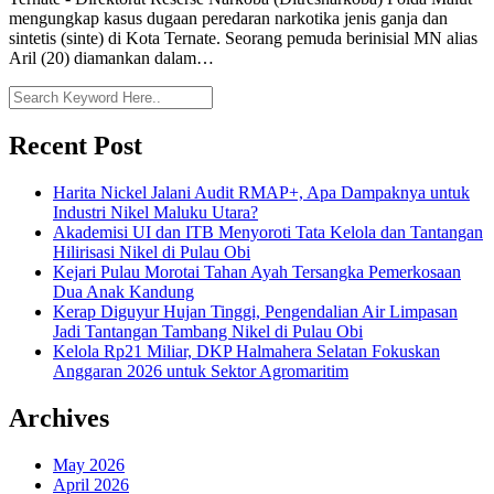
mengungkap kasus dugaan peredaran narkotika jenis ganja dan
sintetis (sinte) di Kota Ternate. Seorang pemuda berinisial MN alias
Aril (20) diamankan dalam…
Recent Post
Harita Nickel Jalani Audit RMAP+, Apa Dampaknya untuk
Industri Nikel Maluku Utara?
Akademisi UI dan ITB Menyoroti Tata Kelola dan Tantangan
Hilirisasi Nikel di Pulau Obi
Kejari Pulau Morotai Tahan Ayah Tersangka Pemerkosaan
Dua Anak Kandung
Kerap Diguyur Hujan Tinggi, Pengendalian Air Limpasan
Jadi Tantangan Tambang Nikel di Pulau Obi
Kelola Rp21 Miliar, DKP Halmahera Selatan Fokuskan
Anggaran 2026 untuk Sektor Agromaritim
Archives
May 2026
April 2026