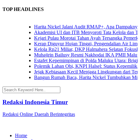
TOP HEADLINES
Harita Nickel Jalani Audit RMAP+, Apa Dampaknya untu
Akademisi UI dan ITB Menyoroti Tata Kelola dan Tantang
Kejari Pulau Morotai Tahan Ayah Tersangka Pemerkos
Kerap Diguyur Hujan Tinggi, Pengendalian Air Limpasan
Kelola Rp21 Miliar, DKP Halmahera Selatan Fokuskan A
Muhajirin Bailusy Resmi Nakhodai IKA PMII Malut, W
Estafet Kepemimpinan di Polda Maluku Utara: Brigjen P
Polemik Lahan Obi, KNPI Halsel: Status Kepemilikan Ar
Jejak Kebiasaan Kecil Menjaga Lingkungan dari Ternate
Bangun Rumah Baca, Harita Nickel Tumbuhkan Minat B
Redaksi Indonesia Timur
Redaksi Online Daerah Berintegritas
Home