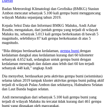
Daerah
Badan Meteorologi Klimatologi dan Geofisika (BMKG) Stasiun
Ambon mencatat sebanyak 5.100 kali gempa bumi mengguncang
wilayah Maluku sepanjang tahun 2019.
Kepala Seksi Data dan Informasi BMKG Maluku, Andi Azhar
Rusdin, mengatakan, dari jumlah gempa yang terjadi di wilayah
Maluku itu, sebanyak 5.013 kali gempa berkekuatan di bawah 5
magnitudo, selebihnya 87 kali gempa berkekuatan di atas 5
magnitudo.
“Bila ditinjau berdasarkan kedalaman,
gempa bumi
dengan
kedalaman dangkal atau kedalaman kurang dari 60 kilometer
sebanyak 4.652 kali, sedangkan untuk gempa bumi dengan
kedalaman menengah dan dalam atau lebih dari 60 km terjadi
sebanyak 448 kali,” ungkap Andi
Dia menyebut, berdasarkan peta aktivitas gempa bumi (seismisitas)
selama tahun 2019 tampak kluster aktivitas gempa bumi paling aktif
terjadi di wilayah Pulau Ambon dan sekitarnya, Halmahera Selatan
dan Laut Banda bagian selatan.
Andi menerangkan dari sebanyak 5.100 kali gempa bumi yang
terjadi di wilayah Maluku itu tercatat tidak kurang dari 461 gempa
bumi yang dirasakan oleh masyarakat.