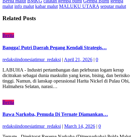
Berita malut
BMKG
catatan gempa bumi
Gempa Bumi
gempa
malut
info malut
kabar malut
MALUKU UTARA
seputar malut
Related Posts
Berita
Bangga! Putri Daerah Pegang Kendali Strategis…
redaksiindonesiatimur_redaksi
|
April 21, 2026
|
0
LABUHA - Industri pertambangan dan peleburan logam kerap
dicitrakan sebagai dunia maskulin yang keras, bising, dan berisiko
tinggi. Namun, di lanskap operasional Harita Nickel di Pulau Obi,
Halmahera Selatan, narasi…
Berita
Bawa Narkoba, Pemuda Di Ternate Diamankan…
redaksiindonesiatimur_redaksi
|
March 14, 2026
|
0
Ternate - Direktorat Reserse Narkoba (Ditresnarkoba) Polda Malut