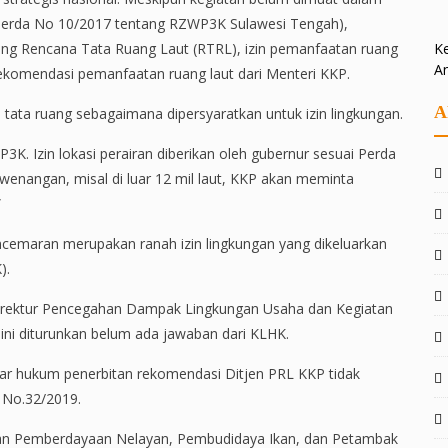
l (Perda No 10/2017 tentang RZWP3K Sulawesi Tengah),
ang Rencana Tata Ruang Laut (RTRL), izin pemanfaatan ruang
Ke
A
ekomendasi pemanfaatan ruang laut dari Menteri KKP.
A
 tata ruang sebagaimana dipersyaratkan untuk izin lingkungan.
3K. Izin lokasi perairan diberikan oleh gubernur sesuai Perda
wenangan, misal di luar 12 mil laut, KKP akan meminta
”
emaran merupakan ranah izin lingkungan yang dikeluarkan
).
rektur Pencegahan Dampak Lingkungan Usaha dan Kegiatan
a ini diturunkan belum ada jawaban dari KLHK.
sar hukum penerbitan rekomendasi Ditjen PRL KKP tidak
 No.32/2019.
dan Pemberdayaan Nelayan, Pembudidaya Ikan, dan Petambak