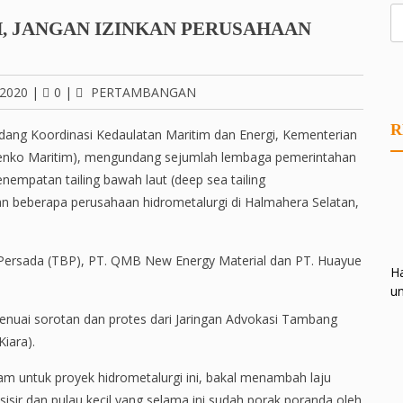
, JANGAN IZINKAN PERUSAHAAN
 2020
|
0
|
PERTAMBANGAN
R
idang Koordinasi Kedaulatan Maritim dan Energi, Kementerian
menko Maritim), mengundang sejumlah lembaga pemerintahan
enempatan tailing bawah laut (deep sea tailing
an beberapa perusahaan hidrometalurgi di Halmahera Selatan,
Persada (TBP), PT. QMB New Energy Material dan PT. Huayue
Ha
un
enuai sorotan dan protes dari Jaringan Advokasi Tambang
Kiara).
am untuk proyek hidrometalurgi ini, bakal menambah laju
sir dan pulau kecil yang selama ini sudah porak poranda oleh