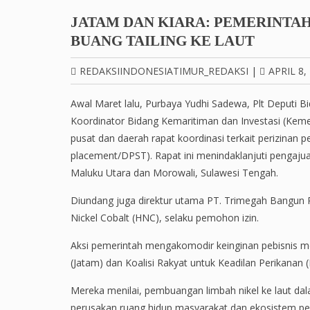
JATAM DAN KIARA: PEMERINTAH
BUANG TAILING KE LAUT
REDAKSIINDONESIATIMUR_REDAKSI
|
APRIL 8,
Awal Maret lalu, Purbaya Yudhi Sadewa, Plt Deputi B
Koordinator Bidang Kemaritiman dan Investasi (Ke
pusat dan daerah rapat koordinasi terkait perizinan p
placement/DPST). Rapat ini menindaklanjuti pengaju
Maluku Utara dan Morowali, Sulawesi Tengah.
Diundang juga direktur utama PT. Trimegah Bangun 
Nickel Cobalt (HNC), selaku pemohon izin.
Aksi pemerintah mengakomodir keinginan pebisnis m
(Jatam) dan Koalisi Rakyat untuk Keadilan Perikanan (
Mereka menilai, pembuangan limbah nikel ke laut dal
perusakan ruang hidup masyarakat dan ekosistem pesi