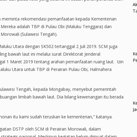
Ak
Ta
ah meminta rekomendasi pemanfaatan kepada Kementerian
 Mereka adalah TBP di Pulau Obi (Maluku Tenggara) dan
Morowali (Sulawesi Tengah).
Maluku Utara dengan SK502 tertanggal 2 Juli 2019. SCM juga
Ke
g bawah laut ini melalui surat Direktorat Jenderal
P
al 1 Maret 2019 tentang arahan pemanfaatan ruang laut. Izin
 Maluku Utara untuk TBP di Perairan Pulau Obi, Halmahera
r Sulawesi Tengah, kepada Mongabay, menyebut pemerintah
buangan limbah bawah laut. Dia bilang kewenangan itu berada
Ke
Ja
nan itu kami sudah teruskan ke kementerian,” katanya.
giatan DSTP oleh SCM di Perairan Morowali, dalam
strategis nasional. Meskipun kegiatan belum dimuat dalam