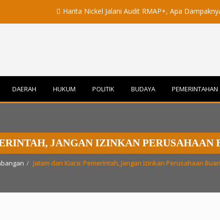
Harita Nickel Jalani Audit RMAP+, Apa Dampaknya untuk In
DAERAH
HUKUM
POLITIK
BUDAYA
PEMERINTAHAN
ERINTAH, JANGAN IZINKAN PERUSAHAAN 
mbangan
Jatam dan Kiara: Pemerintah, Jangan Izinkan Perusahaan Buang