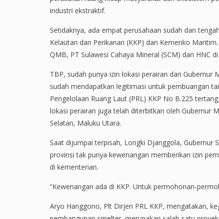
industri ekstraktif.
Setidaknya, ada empat perusahaan sudah dan teng
Kelautan dan Perikanan (KKP) dan Kemenko Maritim.
QMB, PT Sulawesi Cahaya Mineral (SCM) dan HNC di 
TBP, sudah punya izin lokasi perairan dari Gubernur 
sudah mendapatkan legitimasi untuk pembuangan tailin
Pengelolaan Ruang Laut (PRL) KKP No B.225 tertangg
lokasi perairan juga telah diterbitkan oleh Gubernur
Selatan, Maluku Utara.
Saat dijumpai terpisah, Longki Djanggola, Gubernu
provinsi tak punya kewenangan memberikan izin pem
di kementerian.
“Kewenangan ada di KKP. Untuk permohonan-permoho
Aryo Hanggono, Plt Dirjen PRL KKP, mengatakan, ke
pembangunan smelter, merupakan salah satu proyek 