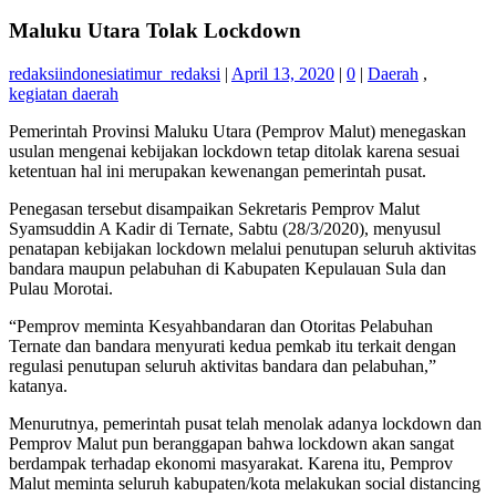
Maluku Utara Tolak Lockdown
redaksiindonesiatimur_redaksi
|
April 13, 2020
|
0
|
Daerah
,
kegiatan daerah
Pemerintah Provinsi Maluku Utara (Pemprov Malut) menegaskan
usulan mengenai kebijakan lockdown tetap ditolak karena sesuai
ketentuan hal ini merupakan kewenangan pemerintah pusat.
Penegasan tersebut disampaikan Sekretaris Pemprov Malut
Syamsuddin A Kadir di Ternate, Sabtu (28/3/2020), menyusul
penatapan kebijakan lockdown melalui penutupan seluruh aktivitas
bandara maupun pelabuhan di Kabupaten Kepulauan Sula dan
Pulau Morotai.
“Pemprov meminta Kesyahbandaran dan Otoritas Pelabuhan
Ternate dan bandara menyurati kedua pemkab itu terkait dengan
regulasi penutupan seluruh aktivitas bandara dan pelabuhan,”
katanya.
Menurutnya, pemerintah pusat telah menolak adanya lockdown dan
Pemprov Malut pun beranggapan bahwa lockdown akan sangat
berdampak terhadap ekonomi masyarakat. Karena itu, Pemprov
Malut meminta seluruh kabupaten/kota melakukan social distancing