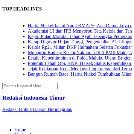
TOP HEADLINES
Harita Nickel Jalani Audit RMAP+, Apa Dampaknya untuk I
Akademisi UI dan ITB Menyoroti Tata Kelola dan Tantangan 
Kejari Pulau Morotai Tahan Ayah Tersangka Pemerkosaan
Kerap Diguyur Hujan Tinggi, Pengendalian Air Limpasan J
Kelola Rp21 Miliar, DKP Halmahera Selatan Fokuskan Ang
Muhajirin Bailusy Resmi Nakhodai IKA PMII Malut, Wag
Estafet Kepemimpinan di Polda Maluku Utara: Brigjen Pol.
Polemik Lahan Obi, KNPI Halsel: Status Kepemilikan Arif
Jejak Kebiasaan Kecil Menjaga Lingkungan dari Ternate h
Bangun Rumah Baca, Harita Nickel Tumbuhkan Minat Bac
Redaksi Indonesia Timur
Redaksi Online Daerah Berintegritas
Home