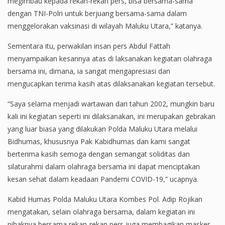
megimbau kepada rekan-rekan pers, bisa bersama-sama
dengan TNI-Polri untuk berjuang bersama-sama dalam
menggelorakan vaksinasi di wilayah Maluku Utara,” katanya.
Sementara itu, perwakilan insan pers Abdul Fattah
menyampaikan kesannya atas di laksanakan kegiatan olahraga
bersama ini, dimana, ia sangat mengapresiasi dan
mengucapkan terima kasih atas dilaksanakan kegiatan tersebut.
“Saya selama menjadi wartawan dari tahun 2002, mungkin baru
kali ini kegiatan seperti ini dilaksanakan, ini merupakan gebrakan
yang luar biasa yang dilakukan Polda Maluku Utara melalui
Bidhumas, khususnya Pak Kabidhumas dan kami sangat
berterima kasih semoga dengan semangat soliditas dan
silaturahmi dalam olahraga bersama ini dapat menciptakan
kesan sehat dalam keadaan Pandemi COVID-19,” ucapnya.
Kabid Humas Polda Maluku Utara Kombes Pol. Adip Rojikan
mengatakan, selain olahraga bersama, dalam kegiatan ini
pihaknya bersama rekan-rekan pers juga membagikan masker