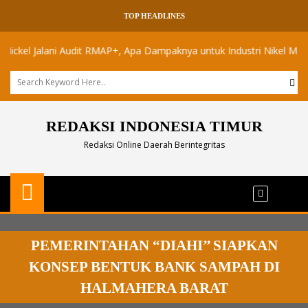
TOP HEADLINES
 Jalani Audit RMAP+, Apa Dampaknya untuk Industri Nikel Maluku Utar
REDAKSI INDONESIA TIMUR
Redaksi Online Daerah Berintegritas
PEMERINTAHAN “DIAHI’’ SIAPKAN
KONSEP BENTUK BANK SAMPAH DI
HALMAHERA BARAT