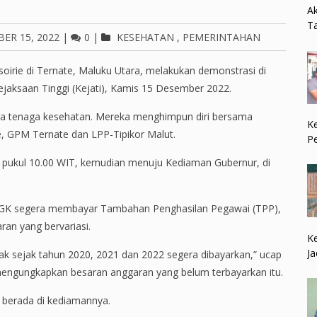
Ak
Ta
ER 15, 2022
|
0
|
KESEHATAN
,
PEMERINTAHAN
irie di Ternate, Maluku Utara, melakukan demonstrasi di
jaksaan Tinggi (Kejati), Kamis 15 Desember 2022.
ngga tenaga kesehatan. Mereka menghimpun diri bersama
Ke
, GPM Ternate dan LPP-Tipikor Malut.
P
 pukul 10.00 WIT, kemudian menuju Kediaman Gubernur, di
GK segera membayar Tambahan Penghasilan Pegawai (TPP),
ran yang bervariasi.
Ke
Ja
ak sejak tahun 2020, 2021 dan 2022 segera dibayarkan,” ucap
 mengungkapkan besaran anggaran yang belum terbayarkan itu.
 berada di kediamannya.