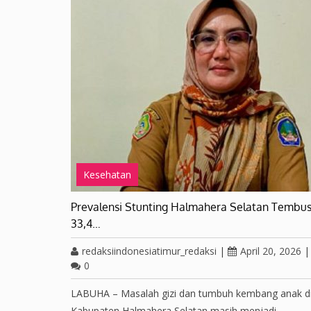
Kesehatan
Prevalensi Stunting Halmahera Selatan Tembu
33,4…
redaksiindonesiatimur_redaksi
|
April 20, 2026
|
0
LABUHA – Masalah gizi dan tumbuh kembang anak d
Kabupaten Halmahera Selatan masih menjadi