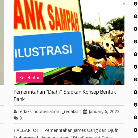
Kesehatan
s
Pemerintahan “Diahi’’ Siapkan Konsep Bentuk
Bank…
redaksiindonesiatimur_redaksi
|
January 6, 2023
|
0
i
HALBAR, OT - Pemerintahan James Uang dan Djufri
Muhammad, dengan slogan "Diahi" melalui Dinas