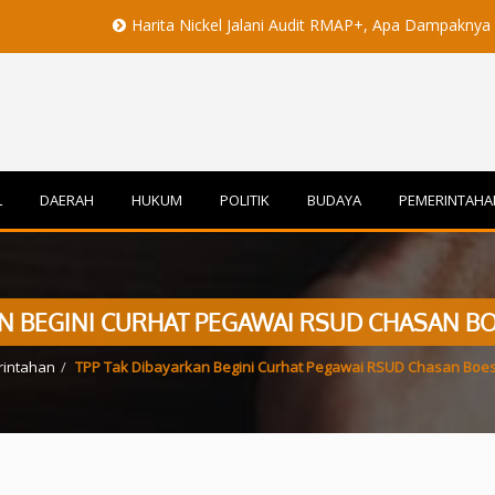
Harita Nickel Jalani Audit RMAP+, Apa Dampaknya untuk Industr
L
DAERAH
HUKUM
POLITIK
BUDAYA
PEMERINTAHA
AN BEGINI CURHAT PEGAWAI RSUD CHASAN BO
intahan
TPP Tak Dibayarkan Begini Curhat Pegawai RSUD Chasan Boeso