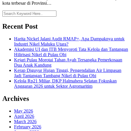
kota terbesar di Provinsi…
Recent Post
Harita Nickel Jalani Audit RMAP+, Apa Dampaknya untuk
Industri Nikel Maluku Utara?
Akademisi UI dan ITB Menyoroti Tata Kelola dan Tantangan
Hilirisasi Nikel di Pulau Obi
Kejari Pulau Morotai Tahan Ayah Tersangka Pemerkosaan
Dua Anak Kandung
Kerap Diguyur Hujan Tinggi, Pengendalian Air Limpasan
Jadi Tantangan Tambang Nikel di Pulau Obi
Kelola Rp21 Miliar, DKP Halmahera Selatan Fokuskan
Anggaran 2026 untuk Sektor Agromaritim
Archives
May 2026
April 2026
March 2026
February 2026