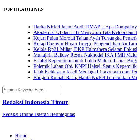
TOP HEADLINES
Harita Nickel Jalani Audit RMAP+, Apa Dampaknya untuk
Akademisi UI dan ITB Menyoroti Tata Kelola dan Tantanga
Kejari Pulau Morotai Tahan Ayah Tersangka Pemerkosa
Kerap Diguyur Hujan Tinggi, Pengendalian Air Limpasan
Kelola Rp21 Miliar, DKP Halmahera Selatan Fokuskan A
Muhajirin Bailusy Resmi Nakhodai IKA PMII Malut, W
Estafet Kepemimpinan di Polda Maluku Utara: Brigjen Po
Polemik Lahan Obi, KNPI Halsel: Status Kepemilikan Ar
Jejak Kebiasaan Kecil Menjaga Lingkungan dari Ternate
Bangun Rumah Baca, Harita Nickel Tumbuhkan Minat Ba
Redaksi Indonesia Timur
Redaksi Online Daerah Berintegritas
Home