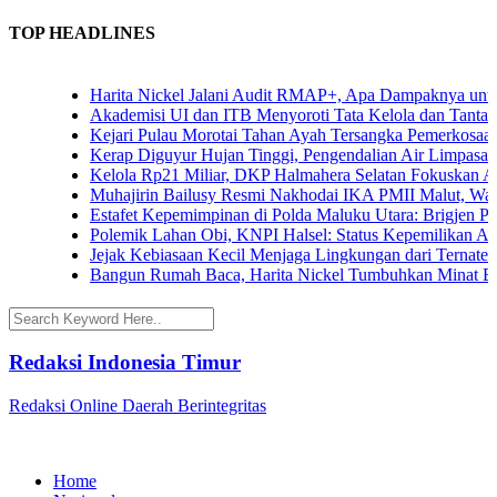
TOP HEADLINES
Harita Nickel Jalani Audit RMAP+, Apa Dampaknya untuk Ind
Akademisi UI dan ITB Menyoroti Tata Kelola dan Tantangan Hi
Kejari Pulau Morotai Tahan Ayah Tersangka Pemerkosaan D
Kerap Diguyur Hujan Tinggi, Pengendalian Air Limpasan Jad
Kelola Rp21 Miliar, DKP Halmahera Selatan Fokuskan Angga
Muhajirin Bailusy Resmi Nakhodai IKA PMII Malut, Wagub
Estafet Kepemimpinan di Polda Maluku Utara: Brigjen Pol. A
Polemik Lahan Obi, KNPI Halsel: Status Kepemilikan Arifin
Jejak Kebiasaan Kecil Menjaga Lingkungan dari Ternate hin
Bangun Rumah Baca, Harita Nickel Tumbuhkan Minat Baca 
Redaksi Indonesia Timur
Redaksi Online Daerah Berintegritas
Home