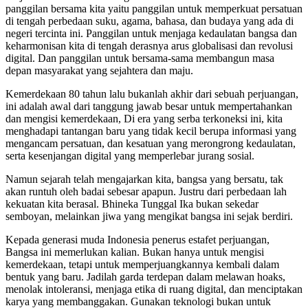
panggilan bersama kita yaitu panggilan untuk memperkuat persatuan
di tengah perbedaan suku, agama, bahasa, dan budaya yang ada di
negeri tercinta ini. Panggilan untuk menjaga kedaulatan bangsa dan
keharmonisan kita di tengah derasnya arus globalisasi dan revolusi
digital. Dan panggilan untuk bersama-sama membangun masa
depan masyarakat yang sejahtera dan maju.
Kemerdekaan 80 tahun lalu bukanlah akhir dari sebuah perjuangan,
ini adalah awal dari tanggung jawab besar untuk mempertahankan
dan mengisi kemerdekaan, Di era yang serba terkoneksi ini, kita
menghadapi tantangan baru yang tidak kecil berupa informasi yang
mengancam persatuan, dan kesatuan yang merongrong kedaulatan,
serta kesenjangan digital yang memperlebar jurang sosial.
Namun sejarah telah mengajarkan kita, bangsa yang bersatu, tak
akan runtuh oleh badai sebesar apapun. Justru dari perbedaan lah
kekuatan kita berasal. Bhineka Tunggal Ika bukan sekedar
semboyan, melainkan jiwa yang mengikat bangsa ini sejak berdiri.
Kepada generasi muda Indonesia penerus estafet perjuangan,
Bangsa ini memerlukan kalian. Bukan hanya untuk mengisi
kemerdekaan, tetapi untuk memperjuangkannya kembali dalam
bentuk yang baru. Jadilah garda terdepan dalam melawan hoaks,
menolak intoleransi, menjaga etika di ruang digital, dan menciptakan
karya yang membanggakan. Gunakan teknologi bukan untuk