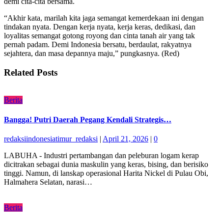
demi cita-cita bersama.
“Akhir kata, marilah kita jaga semangat kemerdekaan ini dengan
tindakan nyata. Dengan kerja nyata, kerja keras, dedikasi, dan
loyalitas semangat gotong royong dan cinta tanah air yang tak
pernah padam. Demi Indonesia bersatu, berdaulat, rakyatnya
sejahtera, dan masa depannya maju,” pungkasnya. (Red)
Related Posts
Berita
Bangga! Putri Daerah Pegang Kendali Strategis…
redaksiindonesiatimur_redaksi
|
April 21, 2026
|
0
LABUHA - Industri pertambangan dan peleburan logam kerap
dicitrakan sebagai dunia maskulin yang keras, bising, dan berisiko
tinggi. Namun, di lanskap operasional Harita Nickel di Pulau Obi,
Halmahera Selatan, narasi…
Berita