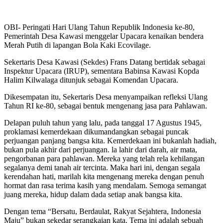
OBI- Peringati Hari Ulang Tahun Republik Indonesia ke-80,
Pemerintah Desa Kawasi menggelar Upacara kenaikan bendera
Merah Putih di lapangan Bola Kaki Ecovilage.
Sekertaris Desa Kawasi (Sekdes) Frans Datang bertidak sebagai
Inspektur Upacara (IRUP), sementara Babinsa Kawasi Kopda
Halim Kilwalaga ditunjuk sebagai Komendan Upacara.
Dikesempatan itu, Sekertaris Desa menyampaikan refleksi Ulang
Tahun RI ke-80, sebagai bentuk mengenang jasa para Pahlawan.
Delapan puluh tahun yang lalu, pada tanggal 17 Agustus 1945,
proklamasi kemerdekaan dikumandangkan sebagai puncak
perjuangan panjang bangsa kita. Kemerdekaan ini bukanlah hadiah,
bukan pula akhir dari perjuangan. la lahir dari darah, air mata,
pengorbanan para pahlawan. Mereka yang telah rela kehilangan
segalanya demi tanah air tercinta. Maka hari ini, dengan segala
kerendahan hati, marilah kita mengenang mereka dengan penuh
hormat dan rasa terima kasih yang mendalam. Semoga semangat
juang mereka, hidup dalam dada setiap anak bangsa kita.
Dengan tema “Bersatu, Berdaulat, Rakyat Sejahtera, Indonesia
Maju” bukan sekedar serangkaian kata. Tema ini adalah sebuah