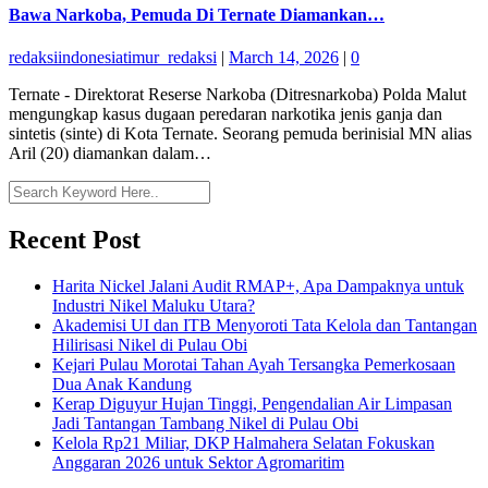
Bawa Narkoba, Pemuda Di Ternate Diamankan…
redaksiindonesiatimur_redaksi
|
March 14, 2026
|
0
Ternate - Direktorat Reserse Narkoba (Ditresnarkoba) Polda Malut
mengungkap kasus dugaan peredaran narkotika jenis ganja dan
sintetis (sinte) di Kota Ternate. Seorang pemuda berinisial MN alias
Aril (20) diamankan dalam…
Recent Post
Harita Nickel Jalani Audit RMAP+, Apa Dampaknya untuk
Industri Nikel Maluku Utara?
Akademisi UI dan ITB Menyoroti Tata Kelola dan Tantangan
Hilirisasi Nikel di Pulau Obi
Kejari Pulau Morotai Tahan Ayah Tersangka Pemerkosaan
Dua Anak Kandung
Kerap Diguyur Hujan Tinggi, Pengendalian Air Limpasan
Jadi Tantangan Tambang Nikel di Pulau Obi
Kelola Rp21 Miliar, DKP Halmahera Selatan Fokuskan
Anggaran 2026 untuk Sektor Agromaritim