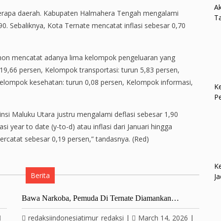
Ak
i beberapa daerah. Kabupaten Halmahera Tengah mengalami
Ta
0. Sebaliknya, Kota Ternate mencatat inflasi sebesar 0,70
imon mencatat adanya lima kelompok pengeluaran yang
19,66 persen, Kelompok transportasi: turun 5,83 persen,
Kelompok kesehatan: turun 0,08 persen, Kelompok informasi,
Ke
P
insi Maluku Utara justru mengalami deflasi sebesar 1,90
i year to date (y-to-d) atau inflasi dari Januari hingga
catat sebesar 0,19 persen,” tandasnya. (Red)
Ke
Berita
Ja
Bawa Narkoba, Pemuda Di Ternate Diamankan…
redaksiindonesiatimur_redaksi
|
March 14, 2026
|