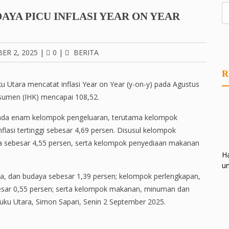
YA PICU INFLASI YEAR ON YEAR
ER 2, 2025
|
0
|
BERITA
R
u Utara mencatat inflasi Year on Year (y-on-y) pada Agustus
sumen (IHK) mencapai 108,52.
a pada enam kelompok pengeluaran, terutama kelompok
flasi tertinggi sebesar 4,69 persen. Disusul kelompok
gga sebesar 4,55 persen, serta kelompok penyediaan makanan
Ha
un
aga, dan budaya sebesar 1,39 persen; kelompok perlengkapan,
besar 0,55 persen; serta kelompok makanan, minuman dan
uku Utara, Simon Sapari, Senin 2 September 2025.