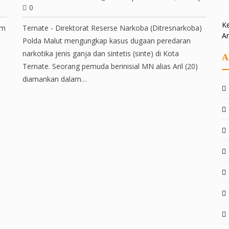
0
Ke
am
Ternate - Direktorat Reserse Narkoba (Ditresnarkoba)
A
Polda Malut mengungkap kasus dugaan peredaran
narkotika jenis ganja dan sintetis (sinte) di Kota
A
Ternate. Seorang pemuda berinisial MN alias Aril (20)
diamankan dalam…