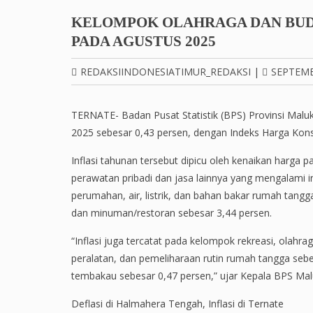
KELOMPOK OLAHRAGA DAN BUDA
PADA AGUSTUS 2025
REDAKSIINDONESIATIMUR_REDAKSI
|
SEPTEMB
TERNATE- Badan Pusat Statistik (BPS) Provinsi Maluk
2025 sebesar 0,43 persen, dengan Indeks Harga Kon
Inflasi tahunan tersebut dipicu oleh kenaikan harg
perawatan pribadi dan jasa lainnya yang mengalami in
perumahan, air, listrik, dan bahan bakar rumah tan
dan minuman/restoran sebesar 3,44 persen.
“Inflasi juga tercatat pada kelompok rekreasi, olahr
peralatan, dan pemeliharaan rutin rumah tangga se
tembakau sebesar 0,47 persen,” ujar Kepala BPS Mal
Deflasi di Halmahera Tengah, Inflasi di Ternate