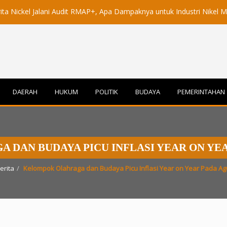
l Jalani Audit RMAP+, Apa Dampaknya untuk Industri Nikel Maluku Ut
DAERAH
HUKUM
POLITIK
BUDAYA
PEMERINTAHAN
DAN BUDAYA PICU INFLASI YEAR ON YEA
erita
Kelompok Olahraga dan Budaya Picu Inflasi Year on Year Pada Ag