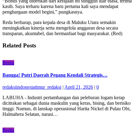
“Bonus yang diberikan dari kerajaan ini sungguh luar biasa, terima
kasih. Saya terharu karena baru pertama kali saya mendapat
penghargaan model begini,” pungkasnya.
Reda berharap, para kepala desa di Maluku Utara semakin
meningkatkan kinerja serta mengelola anggaran desa secara
transparan, akuntabel, dan bermanfaat bagi masyarakat. (Red)
Related Posts
Berita
Bangga! Putri Daerah Pegang Kendali Strategis…
redaksiindonesiatimur_redaksi
|
April 21, 2026
|
0
LABUHA - Industri pertambangan dan peleburan logam kerap
dicitrakan sebagai dunia maskulin yang keras, bising, dan berisiko
tinggi. Namun, di lanskap operasional Harita Nickel di Pulau Obi,
Halmahera Selatan, narasi…
Berita