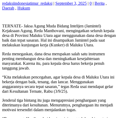
redaksiindonesiatimur_redaksi
|
September 3, 2025
|
0
|
Berita
,
Daerah
,
Hukum
TERNATE- Jaksa Agung Muda Bidang Intelijen (Jamintel)
Kejaksaan Agung, Reda Manthovani, mengingatkan seluruh kepala
desa di Provinsi Maluku Utara agar menggunakan dana desa dengan
baik dan tepat sasaran. Hal ini disampaikan Jamintel pada saat
melakukan kunjungan kerja (Kunker) di Maluku Utara.
Reda menegaskan, dana desa merupakan salah satu instrumen
penting membangun desa dan meningkatkan kesejahteraan
masyarakat. Karena itu, para kepala desa harus bekerja penuh
tanggung jawab.
“Kita melakukan pencegahan, agar kepala desa di Maluku Utara ini
bekerja dengan baik, tenang, dan lancar. Menggunakan
anggarannya secara tepat sasaran,” tegas Reda usai mendapat gelar
dari Kesultanan Ternate, Rabu (3/9/25).
Jenderal tiga bintang itu juga mengapresiasi penghargaan yang
diterimanya dari kesultanan. Menurutnya, penghargaan itu menjadi
motivasi tersendiri dalam menjalankan tugas.