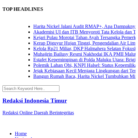
TOP HEADLINES
Harita Nickel Jalani Audit RMAP+, Apa Dampaknya untu
Akademisi UI dan ITB Menyoroti Tata Kelola dan Tantang
Kejari Pulau Morotai Tahan Ayah Tersangka Pemerkos
Kerap Diguyur Hujan Tinggi, Pengendalian Air Limpasan
Kelola Rp21 Miliar, DKP Halmahera Selatan Fokuskan A
Muhajirin Bailusy Resmi Nakhodai IKA PMII Malut, 
Estafet Kepemimpinan di Polda Maluku Utara: Brigjen P
Polemik Lahan Obi, KNPI Halsel: Status Kepemilikan Ar
Jejak Kebiasaan Kecil Menjaga Lingkungan dari Ternate
Bangun Rumah Baca, Harita Nickel Tumbuhkan Minat B
Redaksi Indonesia Timur
Redaksi Online Daerah Berintegritas
Home