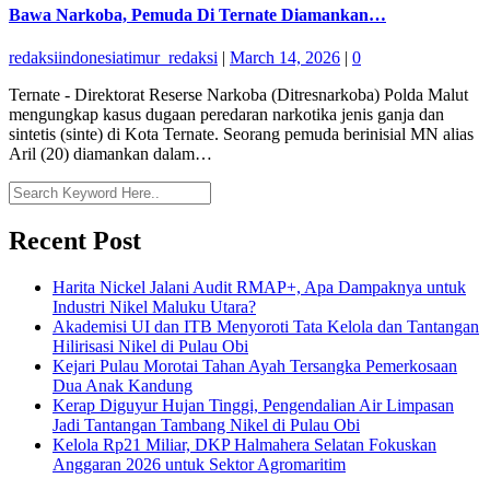
Bawa Narkoba, Pemuda Di Ternate Diamankan…
redaksiindonesiatimur_redaksi
|
March 14, 2026
|
0
Ternate - Direktorat Reserse Narkoba (Ditresnarkoba) Polda Malut
mengungkap kasus dugaan peredaran narkotika jenis ganja dan
sintetis (sinte) di Kota Ternate. Seorang pemuda berinisial MN alias
Aril (20) diamankan dalam…
Recent Post
Harita Nickel Jalani Audit RMAP+, Apa Dampaknya untuk
Industri Nikel Maluku Utara?
Akademisi UI dan ITB Menyoroti Tata Kelola dan Tantangan
Hilirisasi Nikel di Pulau Obi
Kejari Pulau Morotai Tahan Ayah Tersangka Pemerkosaan
Dua Anak Kandung
Kerap Diguyur Hujan Tinggi, Pengendalian Air Limpasan
Jadi Tantangan Tambang Nikel di Pulau Obi
Kelola Rp21 Miliar, DKP Halmahera Selatan Fokuskan
Anggaran 2026 untuk Sektor Agromaritim