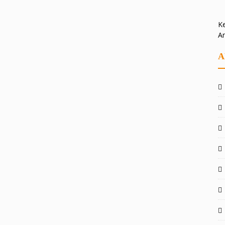
Ke
A
A