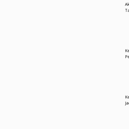
Ak
Ta
Ke
P
Ke
Ja