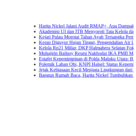
Harita Nickel Jalani Audit RMAP+, Apa Dampaknya untuk 
Akademisi UI dan ITB Menyoroti Tata Kelola dan Tantangan
Kejari Pulau Morotai Tahan Ayah Tersangka Pemerkosaa
Kerap Diguyur Hujan Tinggi, Pengendalian Air Limpasan 
Kelola Rp21 Miliar, DKP Halmahera Selatan Fokuskan An
Muhajirin Bailusy Resmi Nakhodai IKA PMII Malut, Wa
Estafet Kepemimpinan di Polda Maluku Utara: Brigjen Pol
Polemik Lahan Obi, KNPI Halsel: Status Kepemilikan Ari
Jejak Kebiasaan Kecil Menjaga Lingkungan dari Ternate h
Bangun Rumah Baca, Harita Nickel Tumbuhkan Minat Bac