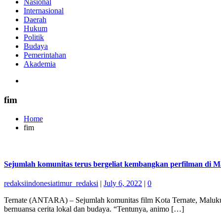
Nasional
Internasional
Daerah
Hukum
Politik
Budaya
Pemerintahan
Akademia
fim
Home
fim
Sejumlah komunitas terus bergeliat kembangkan perfilman di M
redaksiindonesiatimur_redaksi
|
July 6, 2022
|
0
Ternate (ANTARA) – Sejumlah komunitas film Kota Ternate, Maluku
bernuansa cerita lokal dan budaya. “Tentunya, animo […]