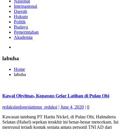
Nasional
Internasional
Daerah
Hukum
Politik
Budaya
Pemerintahan
Akademia
labuha
Home
labuha
Kawal Obvitnas, Kopassus Gelar Latihan di Pulau Obi
redaksiindonesiatimur_redaksi
|
June 4, 2020
|
0
Kawasan tambang PT Harita Nickel, di Pulau Obi, Halmahera
Selatan (Halsel) sepekan terakhir ini benar-benar mencekam. Ini
menyusul terjadi kontak senjata antara personil TNI AD dari