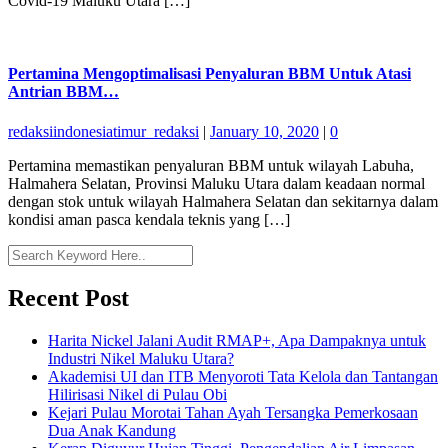
Covid-19 Maluku Utara […]
Pertamina Mengoptimalisasi Penyaluran BBM Untuk Atasi
Antrian BBM…
redaksiindonesiatimur_redaksi
|
January 10, 2020
|
0
Pertamina memastikan penyaluran BBM untuk wilayah Labuha,
Halmahera Selatan, Provinsi Maluku Utara dalam keadaan normal
dengan stok untuk wilayah Halmahera Selatan dan sekitarnya dalam
kondisi aman pasca kendala teknis yang […]
Recent Post
Harita Nickel Jalani Audit RMAP+, Apa Dampaknya untuk
Industri Nikel Maluku Utara?
Akademisi UI dan ITB Menyoroti Tata Kelola dan Tantangan
Hilirisasi Nikel di Pulau Obi
Kejari Pulau Morotai Tahan Ayah Tersangka Pemerkosaan
Dua Anak Kandung