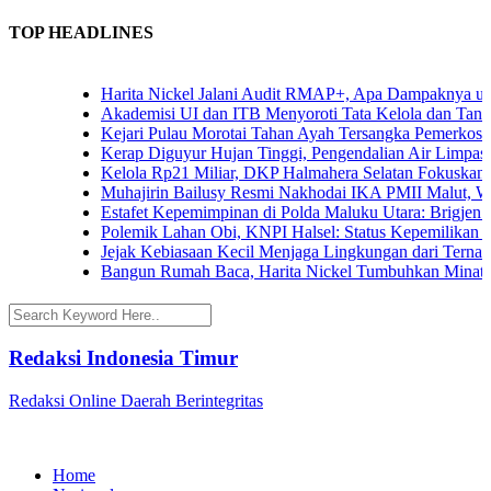
TOP HEADLINES
Harita Nickel Jalani Audit RMAP+, Apa Dampaknya untuk 
Akademisi UI dan ITB Menyoroti Tata Kelola dan Tantangan
Kejari Pulau Morotai Tahan Ayah Tersangka Pemerkosaa
Kerap Diguyur Hujan Tinggi, Pengendalian Air Limpasan J
Kelola Rp21 Miliar, DKP Halmahera Selatan Fokuskan Ang
Muhajirin Bailusy Resmi Nakhodai IKA PMII Malut, Wag
Estafet Kepemimpinan di Polda Maluku Utara: Brigjen Pol
Polemik Lahan Obi, KNPI Halsel: Status Kepemilikan Arif
Jejak Kebiasaan Kecil Menjaga Lingkungan dari Ternate h
Bangun Rumah Baca, Harita Nickel Tumbuhkan Minat Bac
Redaksi Indonesia Timur
Redaksi Online Daerah Berintegritas
Home