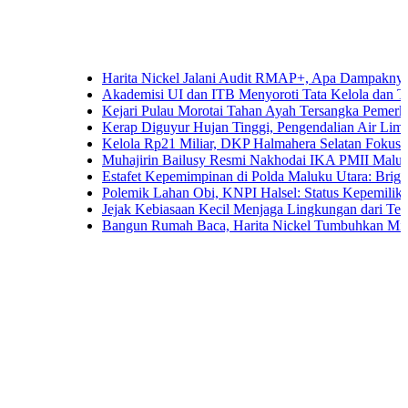
Harita Nickel Jalani Audit RMAP+, Apa Dampaknya untuk Ind
Akademisi UI dan ITB Menyoroti Tata Kelola dan Tantangan Hi
Kejari Pulau Morotai Tahan Ayah Tersangka Pemerkosaan D
Kerap Diguyur Hujan Tinggi, Pengendalian Air Limpasan Jadi
Kelola Rp21 Miliar, DKP Halmahera Selatan Fokuskan Anggar
Muhajirin Bailusy Resmi Nakhodai IKA PMII Malut, Wagub
Estafet Kepemimpinan di Polda Maluku Utara: Brigjen Pol. A
Polemik Lahan Obi, KNPI Halsel: Status Kepemilikan Arifin 
Jejak Kebiasaan Kecil Menjaga Lingkungan dari Ternate hing
Bangun Rumah Baca, Harita Nickel Tumbuhkan Minat Baca A