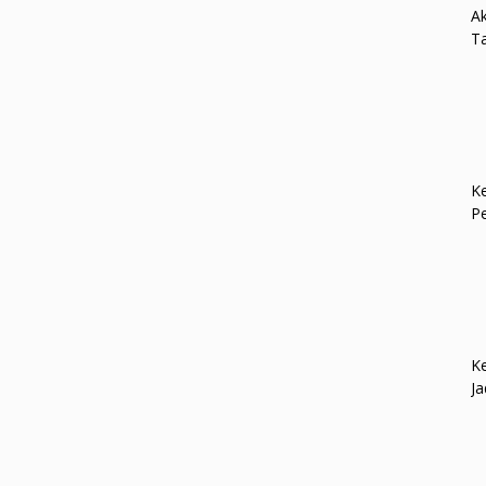
Ak
Ta
Ke
P
Ke
Ja