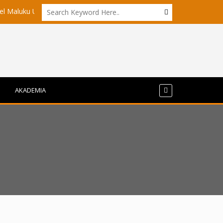
 Utara?
Akademisi UI dan ITB Menyoroti Tata Kelola dan Tantan
AKADEMIA