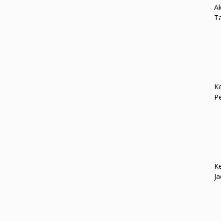
Ak
Ta
Ke
P
Ke
Ja