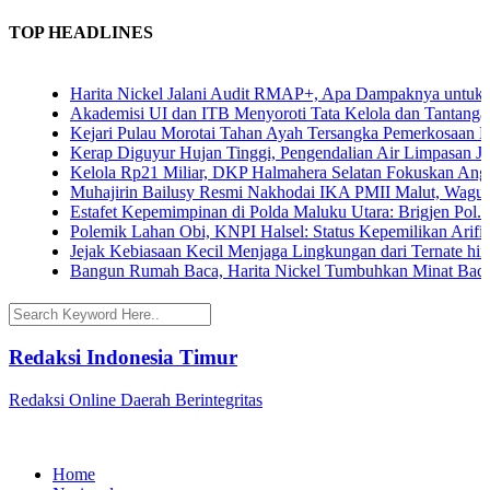
TOP HEADLINES
Harita Nickel Jalani Audit RMAP+, Apa Dampaknya untuk Industr
Akademisi UI dan ITB Menyoroti Tata Kelola dan Tantangan Hiliris
Kejari Pulau Morotai Tahan Ayah Tersangka Pemerkosaan Dua A
Kerap Diguyur Hujan Tinggi, Pengendalian Air Limpasan Jadi Tan
Kelola Rp21 Miliar, DKP Halmahera Selatan Fokuskan Anggaran 2
Muhajirin Bailusy Resmi Nakhodai IKA PMII Malut, Wagub Dor
Estafet Kepemimpinan di Polda Maluku Utara: Brigjen Pol. Arif B
Polemik Lahan Obi, KNPI Halsel: Status Kepemilikan Arifin Saro
Jejak Kebiasaan Kecil Menjaga Lingkungan dari Ternate hingga K
Bangun Rumah Baca, Harita Nickel Tumbuhkan Minat Baca Anak 
Redaksi Indonesia Timur
Redaksi Online Daerah Berintegritas
Home