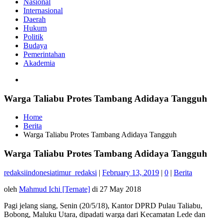
Nasional
Internasional
Daerah
Hukum
Politik
Budaya
Pemerintahan
Akademia
Warga Taliabu Protes Tambang Adidaya Tangguh
Home
Berita
Warga Taliabu Protes Tambang Adidaya Tangguh
Warga Taliabu Protes Tambang Adidaya Tangguh
redaksiindonesiatimur_redaksi
|
February 13, 2019
|
0
|
Berita
oleh
Mahmud Ichi [Ternate]
di 27 May 2018
Pagi jelang siang, Senin (20/5/18), Kantor DPRD Pulau Taliabu,
Bobong, Maluku Utara, dipadati warga dari Kecamatan Lede dan