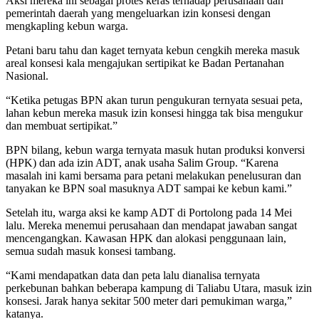
Aksi mereka ini sebagai protes keras terhadap perusahaan dan
pemerintah daerah yang mengeluarkan izin konsesi dengan
mengkapling kebun warga.
Petani baru tahu dan kaget ternyata kebun cengkih mereka masuk
areal konsesi kala mengajukan sertipikat ke Badan Pertanahan
Nasional.
“Ketika petugas BPN akan turun pengukuran ternyata sesuai peta,
lahan kebun mereka masuk izin konsesi hingga tak bisa mengukur
dan membuat sertipikat.”
BPN bilang, kebun warga ternyata masuk hutan produksi konversi
(HPK) dan ada izin ADT, anak usaha Salim Group. “Karena
masalah ini kami bersama para petani melakukan penelusuran dan
tanyakan ke BPN soal masuknya ADT sampai ke kebun kami.”
Setelah itu, warga aksi ke kamp ADT di Portolong pada 14 Mei
lalu. Mereka menemui perusahaan dan mendapat jawaban sangat
mencengangkan. Kawasan HPK dan alokasi penggunaan lain,
semua sudah masuk konsesi tambang.
“Kami mendapatkan data dan peta lalu dianalisa ternyata
perkebunan bahkan beberapa kampung di Taliabu Utara, masuk izin
konsesi. Jarak hanya sekitar 500 meter dari pemukiman warga,”
katanya.