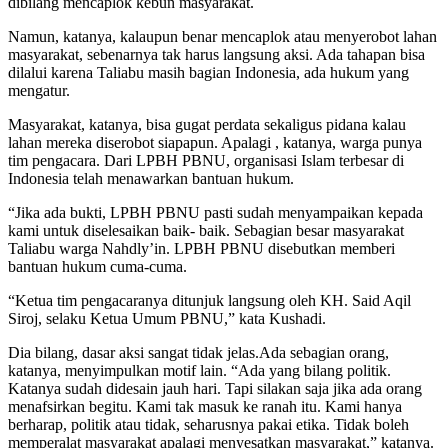
dibilang mencaplok kebun masyarakat.
Namun, katanya, kalaupun benar mencaplok atau menyerobot lahan
masyarakat, sebenarnya tak harus langsung aksi. Ada tahapan bisa
dilalui karena Taliabu masih bagian Indonesia, ada hukum yang
mengatur.
Masyarakat, katanya, bisa gugat perdata sekaligus pidana kalau
lahan mereka diserobot siapapun. Apalagi , katanya, warga punya
tim pengacara. Dari LPBH PBNU, organisasi Islam terbesar di
Indonesia telah menawarkan bantuan hukum.
“Jika ada bukti, LPBH PBNU pasti sudah menyampaikan kepada
kami untuk diselesaikan baik- baik. Sebagian besar masyarakat
Taliabu warga Nahdly’in. LPBH PBNU disebutkan memberi
bantuan hukum cuma-cuma.
“Ketua tim pengacaranya ditunjuk langsung oleh KH. Said Aqil
Siroj, selaku Ketua Umum PBNU,” kata Kushadi.
Dia bilang, dasar aksi sangat tidak jelas.Ada sebagian orang,
katanya, menyimpulkan motif lain. “Ada yang bilang politik.
Katanya sudah didesain jauh hari. Tapi silakan saja jika ada orang
menafsirkan begitu. Kami tak masuk ke ranah itu. Kami hanya
berharap, politik atau tidak, seharusnya pakai etika. Tidak boleh
memperalat masyarakat apalagi menyesatkan masyarakat,” katanya.