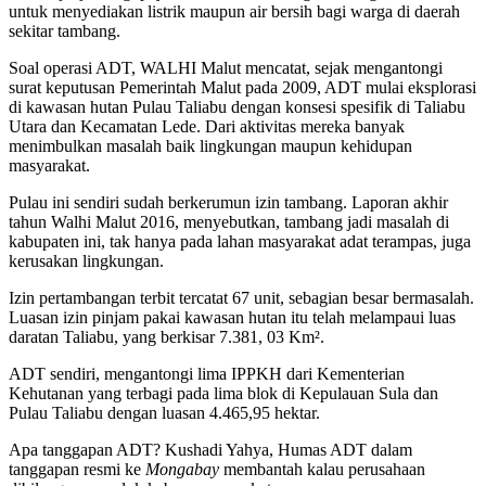
untuk menyediakan listrik maupun air bersih bagi warga di daerah
sekitar tambang.
Soal operasi ADT, WALHI Malut mencatat, sejak mengantongi
surat keputusan Pemerintah Malut pada 2009, ADT mulai eksplorasi
di kawasan hutan Pulau Taliabu dengan konsesi spesifik di Taliabu
Utara dan Kecamatan Lede. Dari aktivitas mereka banyak
menimbulkan masalah baik lingkungan maupun kehidupan
masyarakat.
Pulau ini sendiri sudah berkerumun izin tambang. Laporan akhir
tahun Walhi Malut 2016, menyebutkan, tambang jadi masalah di
kabupaten ini, tak hanya pada lahan masyarakat adat terampas, juga
kerusakan lingkungan.
Izin pertambangan terbit tercatat 67 unit, sebagian besar bermasalah.
Luasan izin pinjam pakai kawasan hutan itu telah melampaui luas
daratan Taliabu, yang berkisar 7.381, 03 Km².
ADT sendiri, mengantongi lima IPPKH dari Kementerian
Kehutanan yang terbagi pada lima blok di Kepulauan Sula dan
Pulau Taliabu dengan luasan 4.465,95 hektar.
Apa tanggapan ADT? Kushadi Yahya, Humas ADT dalam
tanggapan resmi ke
Mongabay
membantah kalau perusahaan