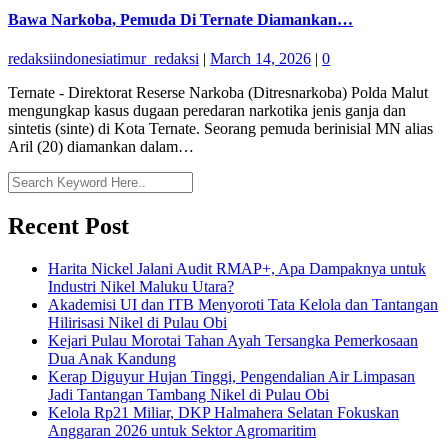
Bawa Narkoba, Pemuda Di Ternate Diamankan…
redaksiindonesiatimur_redaksi
|
March 14, 2026
|
0
Ternate - Direktorat Reserse Narkoba (Ditresnarkoba) Polda Malut
mengungkap kasus dugaan peredaran narkotika jenis ganja dan
sintetis (sinte) di Kota Ternate. Seorang pemuda berinisial MN alias
Aril (20) diamankan dalam…
Recent Post
Harita Nickel Jalani Audit RMAP+, Apa Dampaknya untuk
Industri Nikel Maluku Utara?
Akademisi UI dan ITB Menyoroti Tata Kelola dan Tantangan
Hilirisasi Nikel di Pulau Obi
Kejari Pulau Morotai Tahan Ayah Tersangka Pemerkosaan
Dua Anak Kandung
Kerap Diguyur Hujan Tinggi, Pengendalian Air Limpasan
Jadi Tantangan Tambang Nikel di Pulau Obi
Kelola Rp21 Miliar, DKP Halmahera Selatan Fokuskan
Anggaran 2026 untuk Sektor Agromaritim