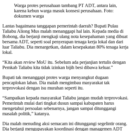
Warga protes perusahaan tambang PT ADT, antara lain,
karena kebun warga masuk konsesi perusahaan. Foto:
dokumen warga
Lantas bagaimana tanggapan pemerintah daerah? Bupati Pulau
Taliabu Aliong Mus malah menanggapi hal lain. Kepada media di
Bobong, dia berjanji mengkaji ulang nota kesepahaman yang dibuat
bersama ADT, seperti soal penyerapan tenaga kerja lokal dan dari
luar Taliabu. Dia menargetkan, dalam kesepakatan 80% tenaga kerja
lokal.
“Kita akan
review
MoU itu. Sebelum ada perjanjian tertulis dengan
Pemkab Taliabu kita tidak izinkan bijih besi dibawa keluar.”
Bupati tak menanggapi protes warga menyangkut dugaan
pencaplokan lahan. Dia malah mengimbau masyarakat tak
terprovokasi dengan isu murahan seperti itu.
“Sampaikan kepada masyarakat Taliabu jangan mudah terprovokasi.
Pemerintah mulai dari tingkat dusun sampai kabupaten harus
mengetahui persoalan sebenarnya, jangan sampai ditunggangi
masalah politik,” katanya.
Dia malah menuding aksi semacam ini ditunggangi segelintir orang.
Dia berjanji mengupayakan koordinasi dengan managemen ADT