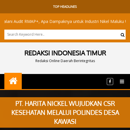
TOP HEADLINES
dit RMAP+, Apa Dampaknya untuk Industri Nikel Maluku Utara?
REDAKSI INDONESIA TIMUR
Redaksi Online Daerah Berintegritas
PT. HARITA NICKEL WUJUDKAN CSR
KESEHATAN MELALUI POLINDES DESA
KAWASI