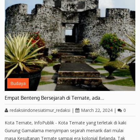
Budaya
Empat Benteng Bersejarah di Ternate, ada…
redaksiindonesiatimur_redaksi
|
March 22, 2024
|
0
Kota Ternate, InfoPublik - Kota Ternate yang terletak di kaki
Gunung Gamalama menyimpan sejarah menarik dari mulai
masa Kesultanan Ternate sampai era kolonial Belanda. Tak