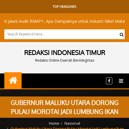
TOP HEADLINES
ni Audit RMAP+, Apa Dampaknya untuk Industri Nikel Maluku Utara?
REDAKSI INDONESIA TIMUR
Redaksi Online Daerah Berintegritas
GUBERNUR MALUKU UTARA DORONG
PULAU MOROTAI JADI LUMBUNG IKAN
Home
Nasional
Gubernur Maluku Utara Dorong Pulau Morotai Jadi Lumbung Ikan