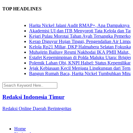
TOP HEADLINES
Harita Nickel Jalani Audit RMAP+, Apa Dampaknya untuk 
Akademisi UI dan ITB Menyoroti Tata Kelola dan Tantangan 
Kejari Pulau Morotai Tahan Ayah Tersangka Pemerkosaan
Kerap Diguyur Hujan Tinggi, Pengendalian Air Limpasan J
Kelola Rp21 Miliar, DKP Halmahera Selatan Fokuskan Ang
Muhajirin Bailusy Resmi Nakhodai IKA PMII Malut, Wag
Estafet Kepemimpinan di Polda Maluku Utara: Brigjen Pol.
Polemik Lahan Obi, KNPI Halsel: Status Kepemilikan Arif
Jejak Kebiasaan Kecil Menjaga Lingkungan dari Ternate h
Bangun Rumah Baca, Harita Nickel Tumbuhkan Minat Bac
Redaksi Indonesia Timur
Redaksi Online Daerah Berintegritas
Home