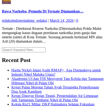
Berita
Bawa Narkoba, Pemuda Di Ternate Diamankan…
redaksiindonesiatimur_redaksi
|
March 14, 2026
|
0
Ternate - Direktorat Reserse Narkoba (Ditresnarkoba) Polda Malut
mengungkap kasus dugaan peredaran narkotika jenis ganja dan
sintetis (sinte) di Kota Ternate. Seorang pemuda berinisial MN alias
Aril (20) diamankan dalam…
Recent Post
Harita Nickel Jalani Audit RMAP+, Apa Dampaknya untuk
Industri Nikel Maluku Utara?
Akademisi UI dan ITB Menyoroti Tata Kelola dan Tantangan
Hilirisasi Nikel di Pulau Obi
Kejari Pulau Morotai Tahan Ayah Tersangka Pemerkosaan
Dua Anak Kandung
Kerap Diguyur Hujan Tinggi, Pengendalian Air Limpasan
Jadi Tantangan Tambang Nikel di Pulau Obi
Kelola Rp21 Miliar, DKP Halmahera Selatan Fokuskan