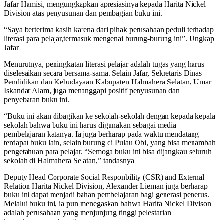
Jafar Hamisi, mengungkapkan apresiasinya kepada Harita Nickel
Division atas penyusunan dan pembagian buku ini.
“Saya berterima kasih karena dari pihak perusahaan peduli terhadap
literasi para pelajar,termasuk mengenai burung-burung ini”. Ungkap
Jafar
Menurutnya, peningkatan literasi pelajar adalah tugas yang harus
diselesaikan secara bersama-sama. Selain Jafar, Sekretaris Dinas
Pendidikan dan Kebudayaan Kabupaten Halmahera Selatan, Umar
Iskandar Alam, juga menanggapi positif penyusunan dan
penyebaran buku ini.
“Buku ini akan dibagikan ke sekolah-sekolah dengan kepada kepala
sekolah bahwa buku ini harus digunakan sebagai media
pembelajaran katanya. Ia juga berharap pada waktu mendatang
terdapat buku lain, selain burung di Pulau Obi, yang bisa menambah
pengetahuan para pelajar. “Semoga buku ini bisa dijangkau seluruh
sekolah di Halmahera Selatan,” tandasnya
Deputy Head Corporate Social Responbility (CSR) and External
Relation Harita Nickel Division, Alexander Lieman juga berharap
buku ini dapat menjadi bahan pembelajaran bagi generasi penerus.
Melalui buku ini, ia pun menegaskan bahwa Harita Nickel Divison
adalah perusahaan yang menjunjung tinggi pelestarian