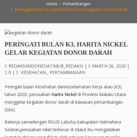
Home
Pertambangan
Peringati Bulan K3, Harita Nickel Gelar Kegiatan Donor Darah
PERINGATI BULAN K3, HARITA NICKEL
GELAR KEGIATAN DONOR DARAH
REDAKSIINDONESIATIMUR_REDAKSI
|
MARCH 26, 2020
|
0
|
KESEHATAN
,
PERTAMBANGAN
Peringati bulan Kesehatan danKeselamatan Kerja atau (K3)
tahun 2020, perusahan
Harita Nickel
di Provinsi Maluku Utara
menggelar kegiatan donor darah di kawasan pertambangan
(Site).
Bekerja samadengan RSUD Labuha,Kabupaten Halmahera
Selatan,perusahan nikel terbesar di Malut iitu mengadakan