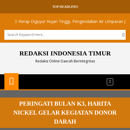
TOP HEADLINES
Kerap Diguyur Hujan Tinggi, Pengendalian Air Limpasan Jadi Tanta
REDAKSI INDONESIA TIMUR
Redaksi Online Daerah Berintegritas
PERINGATI BULAN K3, HARITA
NICKEL GELAR KEGIATAN DONOR
DARAH