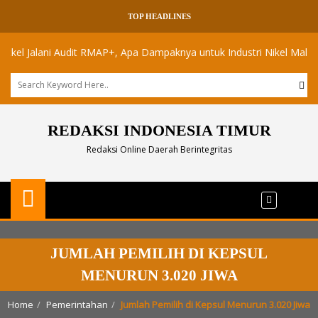
TOP HEADLINES
Jalani Audit RMAP+, Apa Dampaknya untuk Industri Nikel Maluku Utara
REDAKSI INDONESIA TIMUR
Redaksi Online Daerah Berintegritas
JUMLAH PEMILIH DI KEPSUL
MENURUN 3.020 JIWA
Home
Pemerintahan
Jumlah Pemilih di Kepsul Menurun 3.020 Jiwa