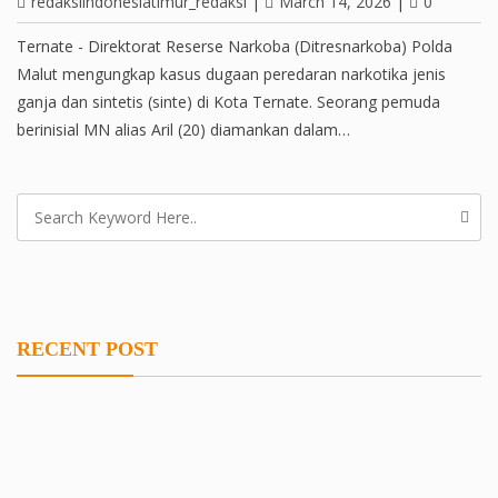
redaksiindonesiatimur_redaksi
|
March 14, 2026
|
0
Ternate - Direktorat Reserse Narkoba (Ditresnarkoba) Polda
Malut mengungkap kasus dugaan peredaran narkotika jenis
ganja dan sintetis (sinte) di Kota Ternate. Seorang pemuda
berinisial MN alias Aril (20) diamankan dalam…
RECENT POST