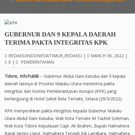
Gubernur dan 9 Kepala Daerah Terima Pakta Integritas KPK
GUBERNUR DAN 9 KEPALA DAERAH
TERIMA PAKTA INTEGRITAS KPK
REDAKSIINDONESIATIMUR_REDAKSI
|
MARCH 30, 2022
|
0
|
PEMERINTAHAN
Tidore, InfoPublik
– Gubernur Abdul Gani Kasuba dan 9 kepala
daerah lainnya di Provinsi Maluku Utara menerima pakta
integritas dari Komisi Pemberantasan Korupsi (KPK) yang
berlangsung di Hotel Sahid Bela Ternate, Selasa (29/3/2022).
KPK menyerahkan pakta integritas kepada Gubernur Maluku
Utara Abdul Gani Kasuba, Wali Kota Ternate M Tauhid Soleman,
Wali Kota Tidore Kepulauan Capt. Ali Ibrahim, Bupati Halmahera
Barat James Uang, Halmahera Tengah Edi Langkara, Halmahera