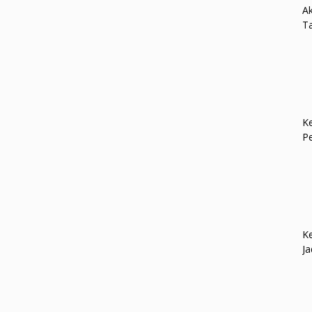
Ak
Ta
Ke
P
Ke
Ja