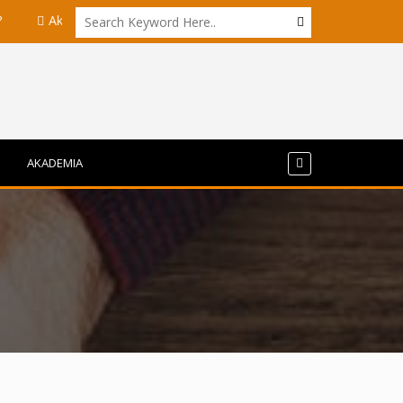
kademisi UI dan ITB Menyoroti Tata Kelola dan Tantangan Hilirisasi Ni
AKADEMIA