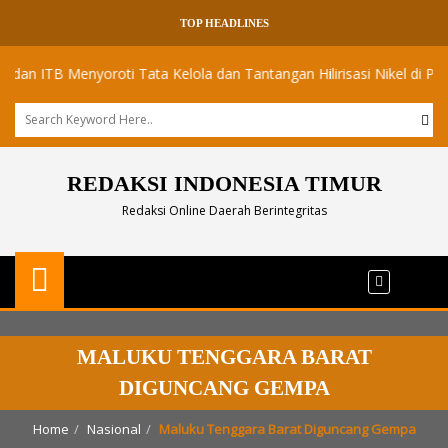
TOP HEADLINES
TB Menyoroti Tata Kelola dan Tantangan Hilirisasi Nikel di Pulau Obi
REDAKSI INDONESIA TIMUR
Redaksi Online Daerah Berintegritas
MALUKU TENGGARA BARAT
DIGUNCANG GEMPA
Home
Nasional
Maluku Tenggara Barat Diguncang Gempa