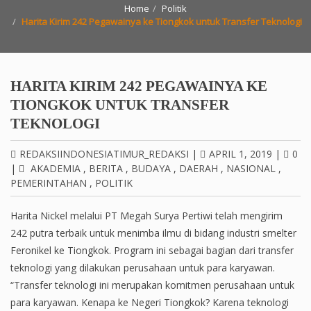
Home
Politik
Harita Kirim 242 Pegawainya ke Tiongkok untuk Transfer Teknologi
HARITA KIRIM 242 PEGAWAINYA KE
TIONGKOK UNTUK TRANSFER
TEKNOLOGI
REDAKSIINDONESIATIMUR_REDAKSI
|
APRIL 1, 2019
|
0
|
AKADEMIA
,
BERITA
,
BUDAYA
,
DAERAH
,
NASIONAL
,
PEMERINTAHAN
,
POLITIK
Harita Nickel melalui PT Megah Surya Pertiwi telah mengirim
242 putra terbaik untuk menimba ilmu di bidang industri smelter
Feronikel ke Tiongkok. Program ini sebagai bagian dari transfer
teknologi yang dilakukan perusahaan untuk para karyawan.
“Transfer teknologi ini merupakan komitmen perusahaan untuk
para karyawan. Kenapa ke Negeri Tiongkok? Karena teknologi