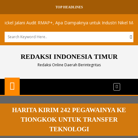
TOP HEADLINES
l Jalani Audit RMAP+, Apa Dampaknya untuk Industri Nikel Maluku Uta
REDAKSI INDONESIA TIMUR
Redaksi Online Daerah Berintegritas
HARITA KIRIM 242 PEGAWAINYA KE
TIONGKOK UNTUK TRANSFER
TEKNOLOGI