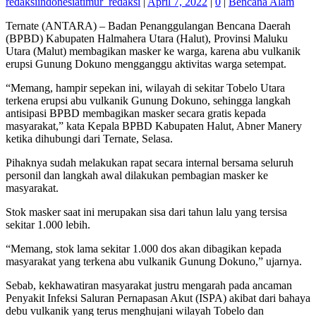
redaksiindonesiatimur_redaksi
|
April 7, 2022
|
0
|
Bencana Alam
Ternate (ANTARA) – Badan Penanggulangan Bencana Daerah
(BPBD) Kabupaten Halmahera Utara (Halut), Provinsi Maluku
Utara (Malut) membagikan masker ke warga, karena abu vulkanik
erupsi Gunung Dokuno mengganggu aktivitas warga setempat.
“Memang, hampir sepekan ini, wilayah di sekitar Tobelo Utara
terkena erupsi abu vulkanik Gunung Dokuno, sehingga langkah
antisipasi BPBD membagikan masker secara gratis kepada
masyarakat,” kata Kepala BPBD Kabupaten Halut, Abner Manery
ketika dihubungi dari Ternate, Selasa.
Pihaknya sudah melakukan rapat secara internal bersama seluruh
personil dan langkah awal dilakukan pembagian masker ke
masyarakat.
Stok masker saat ini merupakan sisa dari tahun lalu yang tersisa
sekitar 1.000 lebih.
“Memang, stok lama sekitar 1.000 dos akan dibagikan kepada
masyarakat yang terkena abu vulkanik Gunung Dokuno,” ujarnya.
Sebab, kekhawatiran masyarakat justru mengarah pada ancaman
Penyakit Infeksi Saluran Pernapasan Akut (ISPA) akibat dari bahaya
debu vulkanik yang terus menghujani wilayah Tobelo dan