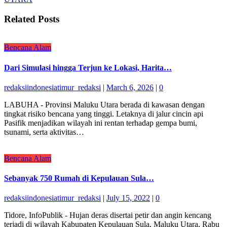
Related Posts
Bencana Alam
Dari Simulasi hingga Terjun ke Lokasi, Harita…
redaksiindonesiatimur_redaksi
|
March 6, 2026
|
0
LABUHA - Provinsi Maluku Utara berada di kawasan dengan
tingkat risiko bencana yang tinggi. Letaknya di jalur cincin api
Pasifik menjadikan wilayah ini rentan terhadap gempa bumi,
tsunami, serta aktivitas…
Bencana Alam
Sebanyak 750 Rumah di Kepulauan Sula…
redaksiindonesiatimur_redaksi
|
July 15, 2022
|
0
Tidore, InfoPublik - Hujan deras disertai petir dan angin kencang
terjadi di wilayah Kabupaten Kepulauan Sula, Maluku Utara, Rabu