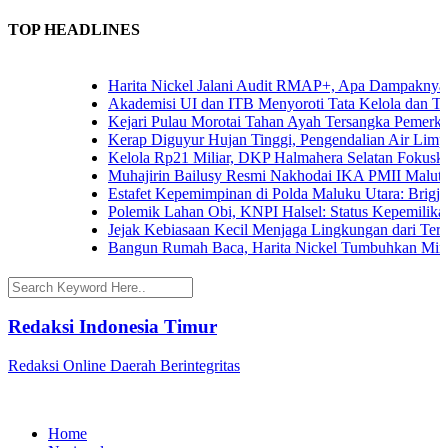
TOP HEADLINES
Harita Nickel Jalani Audit RMAP+, Apa Dampaknya unt
Akademisi UI dan ITB Menyoroti Tata Kelola dan Tantan
Kejari Pulau Morotai Tahan Ayah Tersangka Pemerkos
Kerap Diguyur Hujan Tinggi, Pengendalian Air Limpasa
Kelola Rp21 Miliar, DKP Halmahera Selatan Fokuskan 
Muhajirin Bailusy Resmi Nakhodai IKA PMII Malut, 
Estafet Kepemimpinan di Polda Maluku Utara: Brigjen 
Polemik Lahan Obi, KNPI Halsel: Status Kepemilikan A
Jejak Kebiasaan Kecil Menjaga Lingkungan dari Ternat
Bangun Rumah Baca, Harita Nickel Tumbuhkan Minat 
Redaksi Indonesia Timur
Redaksi Online Daerah Berintegritas
Home