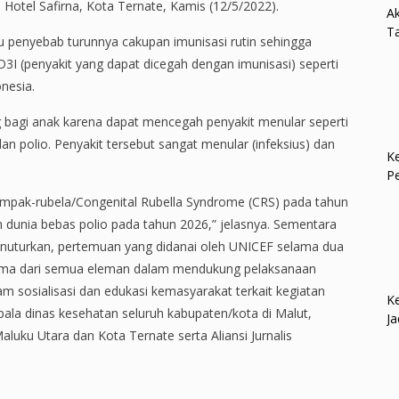
 Hotel Safirna, Kota Ternate, Kamis (12/5/2022).
Ak
Ta
u penyebab turunnya cakupan imunisasi rutin sehingga
D3I (penyakit yang dapat dicegah dengan imunisasi) seperti
onesia.
g bagi anak karena dapat mencegah penyakit menular seperti
 dan polio. Penyakit tersebut sangat menular (infeksius) dan
Ke
P
ampak-rubela/Congenital Rubella Syndrome (CRS) pada tahun
unia bebas polio pada tahun 2026,” jelasnya. Sementara
nuturkan, pertemuan yang didanai oleh UNICEF selama dua
sama dari semua eleman dalam mendukung pelaksanaan
m sosialisasi dan edukasi kemasyarakat terkait kegiatan
Ke
pala dinas kesehatan seluruh kabupaten/kota di Malut,
Ja
uku Utara dan Kota Ternate serta Aliansi Jurnalis