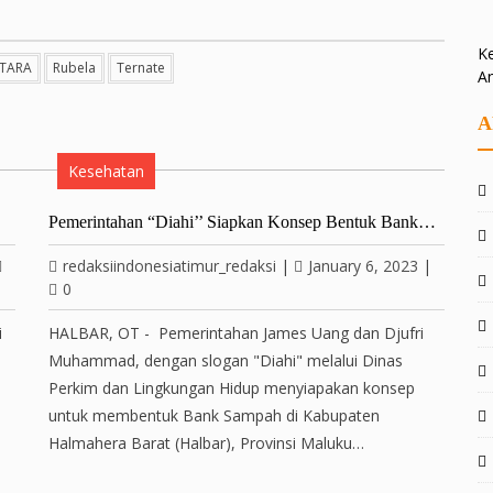
Ke
TARA
Rubela
Ternate
A
A
Kesehatan
…
Pemerintahan “Diahi’’ Siapkan Konsep Bentuk Bank…
redaksiindonesiatimur_redaksi
|
January 6, 2023
|
0
i
HALBAR, OT - Pemerintahan James Uang dan Djufri
Muhammad, dengan slogan "Diahi" melalui Dinas
Perkim dan Lingkungan Hidup menyiapakan konsep
untuk membentuk Bank Sampah di Kabupaten
Halmahera Barat (Halbar), Provinsi Maluku…