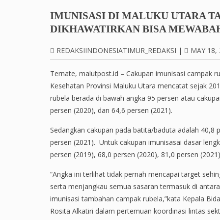
IMUNISASI DI MALUKU UTARA TA
DIKHAWATIRKAN BISA MEWABA
REDAKSIINDONESIATIMUR_REDAKSI
|
MAY 18, 
Ternate, malutpost.id – Cakupan imunisasi campak ru
Kesehatan Provinsi Maluku Utara mencatat sejak 201
rubela berada di bawah angka 95 persen atau cakupan
persen (2020), dan 64,6 persen (2021).
Sedangkan cakupan pada batita/baduta adalah 40,8 pe
persen (2021). Untuk cakupan imunisasai dasar lengk
persen (2019), 68,0 persen (2020), 81,0 persen (2021)
“Angka ini terlihat tidak pernah mencapai target sehi
serta menjangkau semua sasaran termasuk di antara
imunisasi tambahan campak rubela,”kata Kepala Bida
Rosita Alkatiri dalam pertemuan koordinasi lintas sek