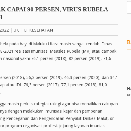
K CAPAI 90 PERSEN, VIRUS RUBELA
H
2022
|
0
|
KESEHATAN
R
bela pada bayi di Maluku Utara masih sangat rendah. Dinas
8-2021 realisasi imunisasi Measles Rubella (MR) atau campak
 nasional yakni 76,1 persen (2018), 82 persen (2019), 71,6
rsen (2018), 56,3 persen (2019), 46,3 persen (2020), dan 34,1
ap atau IDL 76,3 persen (2017), 77,1 persen (2018), 81,0
Ha
.
un
ngga masih perlu strategi-strategi agar bisa menaikkan cakupan
nya dengan melakukan imunisasi kejar dan pemberian
ng Pencegahan dan Pengendalian Penyakit Dinkes Malut, dr.
tor program organisasi profesi, jejaring layanan imuniasi