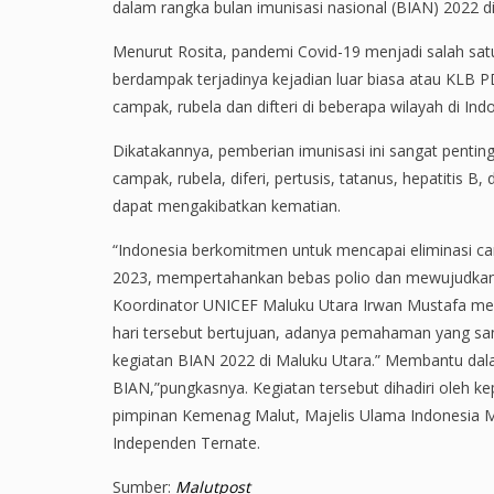
dalam rangka bulan imunisasi nasional (BIAN) 2022 di
Menurut Rosita, pandemi Covid-19 menjadi salah sat
berdampak terjadinya kejadian luar biasa atau KLB P
campak, rubela dan difteri di beberapa wilayah di Ind
Dikatakannya, pemberian imunisasi ini sangat pentin
campak, rubela, diferi, pertusis, tatanus, hepatitis B,
dapat mengakibatkan kematian.
“Indonesia berkomitmen untuk mencapai eliminasi c
2023, mempertahankan bebas polio dan mewujudkan d
Koordinator UNICEF Maluku Utara Irwan Mustafa me
hari tersebut bertujuan, adanya pemahaman yang 
kegiatan BIAN 2022 di Maluku Utara.” Membantu dala
BIAN,”pungkasnya. Kegiatan tersebut dihadiri oleh ke
pimpinan Kemenag Malut, Majelis Ulama Indonesia Mal
Independen Ternate.
Sumber:
Malutpost