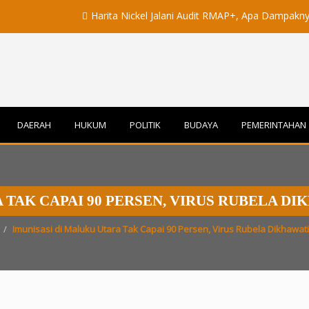
Harita Nickel Jalani Audit RMAP+, Apa Dampaknya untuk I
DAERAH
HUKUM
POLITIK
BUDAYA
PEMERINTAHAN
 TAK CAPAI 90 PERSEN, VIRUS RUBELA 
Imunisasi di Maluku Utara Tak Capai 90 Persen, Virus Rubela Dikhawa